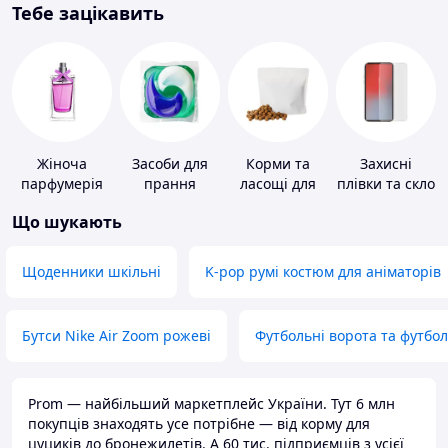
Тебе зацікавить
Жіноча
Засоби для
Корми та
Захисні
парфумерія
прання
ласощі для
плівки та скло
домашніх
для
Що шукають
тварин і
портативних
птахів
пристроїв
Щоденники шкільні
K-pop румі костюм для аніматорів
Бутси Nike Air Zoom рожеві
Футбольні ворота та футбо
Prom — найбільший маркетплейс України. Тут 6 млн
покупців знаходять усе потрібне — від корму для
цуциків до бронежилетів. А 60 тис. підприємців з усієї