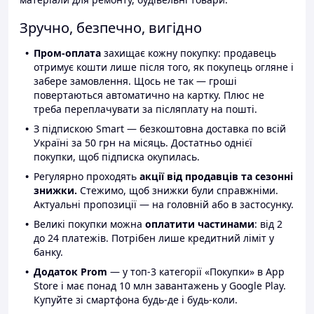
Зручно, безпечно, вигідно
Пром-оплата
захищає кожну покупку: продавець
отримує кошти лише після того, як покупець огляне і
забере замовлення. Щось не так — гроші
повертаються автоматично на картку. Плюс не
треба переплачувати за післяплату на пошті.
З підпискою Smart — безкоштовна доставка по всій
Україні за 50 грн на місяць. Достатньо однієї
покупки, щоб підписка окупилась.
Регулярно проходять
акції від продавців та сезонні
знижки.
Стежимо, щоб знижки були справжніми.
Актуальні пропозиції — на головній або в застосунку.
Великі покупки можна
оплатити частинами
: від 2
до 24 платежів. Потрібен лише кредитний ліміт у
банку.
Додаток Prom
— у топ-3 категорії «Покупки» в App
Store і має понад 10 млн завантажень у Google Play.
Купуйте зі смартфона будь-де і будь-коли.