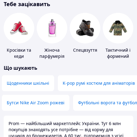
Тебе зацікавить
Кросівки та
Жіноча
Спецвзуття
Тактичний і
кеди
парфумерія
формений
одяг
Що шукають
Щоденники шкільні
K-pop румі костюм для аніматорів
Бутси Nike Air Zoom рожеві
Футбольні ворота та футбо
Prom — найбільший маркетплейс України. Тут 6 млн
покупців знаходять усе потрібне — від корму для
цуциків до бронежилетів. А 60 тис. підприємців з усієї