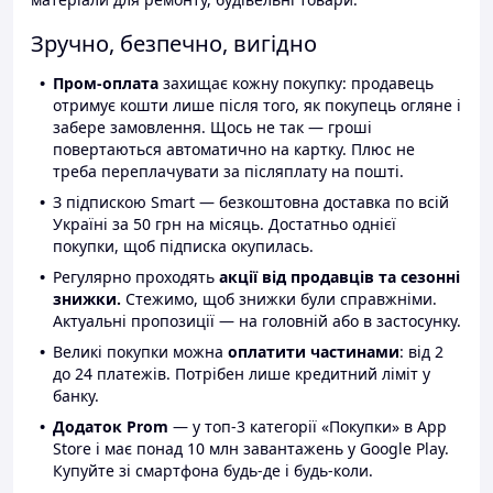
Зручно, безпечно, вигідно
Пром-оплата
захищає кожну покупку: продавець
отримує кошти лише після того, як покупець огляне і
забере замовлення. Щось не так — гроші
повертаються автоматично на картку. Плюс не
треба переплачувати за післяплату на пошті.
З підпискою Smart — безкоштовна доставка по всій
Україні за 50 грн на місяць. Достатньо однієї
покупки, щоб підписка окупилась.
Регулярно проходять
акції від продавців та сезонні
знижки.
Стежимо, щоб знижки були справжніми.
Актуальні пропозиції — на головній або в застосунку.
Великі покупки можна
оплатити частинами
: від 2
до 24 платежів. Потрібен лише кредитний ліміт у
банку.
Додаток Prom
— у топ-3 категорії «Покупки» в App
Store і має понад 10 млн завантажень у Google Play.
Купуйте зі смартфона будь-де і будь-коли.