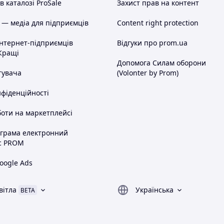
 каталозі ProSale
Захист прав на контент
 — медіа для підприємців
Content right protection
інтернет-підприємців
Відгуки про prom.ua
Кращі
Допомога Силам оборони
тувача
(Volonter by Prom)
нфіденційності
оти на маркетплейсі
ограма електронний
с PROM
oogle Ads
вітла
Українська
BETA