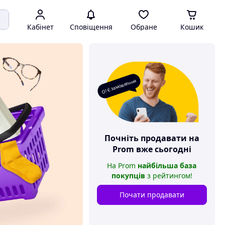
Кабінет
Сповіщення
Обране
Кошик
О! Є замовлення
Почніть продавати на
Prom
вже сьогодні
На
Prom
найбільша база
покупців
з рейтингом
!
Почати продавати