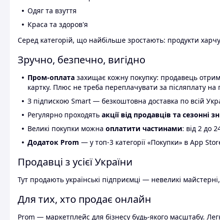
Одяг та взуття
Краса та здоров'я
Серед категорій, що найбільше зростають: продукти харчув
Зручно, безпечно, вигідно
Пром-оплата
захищає кожну покупку: продавець отриму
картку. Плюс не треба переплачувати за післяплату на 
З підпискою Smart — безкоштовна доставка по всій Украї
Регулярно проходять
акції від продавців та сезонні з
Великі покупки можна
оплатити частинами
: від 2 до 
Додаток Prom
— у топ-3 категорії «Покупки» в App Stor
Продавці з усієї України
Тут продають українські підприємці — невеликі майстерні,
Для тих, хто продає онлайн
Prom — маркетплейс для бізнесу будь-якого масштабу. Легк