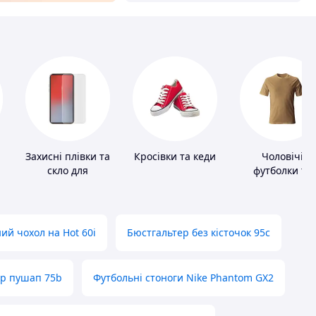
Захисні плівки та
Кросівки та кеди
Чоловічі
скло для
футболки та
портативних
майки
пристроїв
ий чохол на Hot 60i
Бюстгальтер без кісточок 95с
ер пушап 75b
Футбольні стоноги Nike Phantom GX2