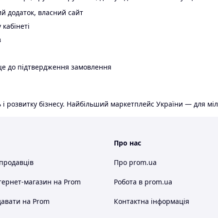
й додаток, власний сайт
 кабінеті
в
ще до підтвердження замовлення
 і розвитку бізнесу. Найбільший маркетплейс України — для міл
Про нас
 продавців
Про prom.ua
тернет-магазин
на Prom
Робота в prom.ua
авати на Prom
Контактна інформація