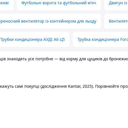
ожеві
Футбольні ворота та футбольний м'яч
Двигун із
реносний вентилятор із контейнером для льоду
Вентилят
Трубки кондиціонера АУДІ А6 Ц5
Трубка кондиціонера Ford
в знаходять усе потрібне — від корму для цуциків до бронежилет
ажуть самі покупці (дослідження Kantar, 2025). Порівнюйте пропо