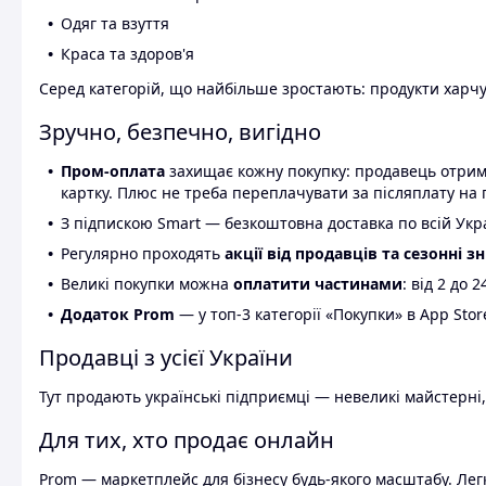
Одяг та взуття
Краса та здоров'я
Серед категорій, що найбільше зростають: продукти харчув
Зручно, безпечно, вигідно
Пром-оплата
захищає кожну покупку: продавець отриму
картку. Плюс не треба переплачувати за післяплату на 
З підпискою Smart — безкоштовна доставка по всій Украї
Регулярно проходять
акції від продавців та сезонні з
Великі покупки можна
оплатити частинами
: від 2 до 
Додаток Prom
— у топ-3 категорії «Покупки» в App Stor
Продавці з усієї України
Тут продають українські підприємці — невеликі майстерні,
Для тих, хто продає онлайн
Prom — маркетплейс для бізнесу будь-якого масштабу. Легк