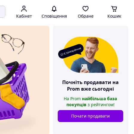
Кабінет
Сповіщення
Обране
Кошик
О! Є замовлення
Почніть продавати на
Prom
вже сьогодні
На
Prom
найбільша база
покупців
з рейтингом
!
Почати продавати