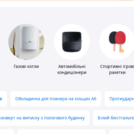
Газові котли
Автомобільні
Спортивні ігров
кондиціонери
ракетки
в
Обкладинка для планера на кільцях А6
Протиударн
нверт на виписку з пологового будинку
Білий бюстгальт