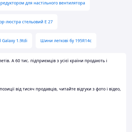
 редуктором для настільного вентилятора
ор-люстра стельовий E 27
 Galaxy 1.9tdi
Шини легкові бу 195R14c
ів. А 60 тис. підприємців з усієї країни продають і
зиції від тисяч продавців, читайте відгуки з фото і відео,