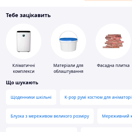
Матеріали для ремонту
Тебе зацікавить
Спорт і відпочинок
Кліматичні
Матеріали для
Фасадна плитка
комплекси
облаштування
промислових
Що шукають
підлог
Щоденники шкільні
K-pop румі костюм для аніматорі
Блузка з мереживом великого розміру
Мереживний ко