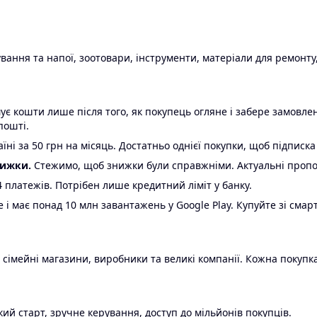
ання та напої, зоотовари, інструменти, матеріали для ремонту,
є кошти лише після того, як покупець огляне і забере замовл
пошті.
ні за 50 грн на місяць. Достатньо однієї покупки, щоб підписка
нижки.
Стежимо, щоб знижки були справжніми. Актуальні пропози
24 платежів. Потрібен лише кредитний ліміт у банку.
e і має понад 10 млн завантажень у Google Play. Купуйте зі смар
 сімейні магазини, виробники та великі компанії. Кожна покупка
ий старт, зручне керування, доступ до мільйонів покупців.