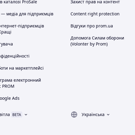
 каталозі ProSale
Захист прав на контент
 — медіа для підприємців
Content right protection
інтернет-підприємців
Відгуки про prom.ua
Кращі
Допомога Силам оборони
тувача
(Volonter by Prom)
нфіденційності
оти на маркетплейсі
ограма електронний
с PROM
oogle Ads
вітла
Українська
BETA