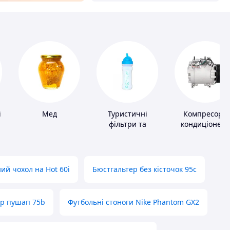
і
Мед
Туристичні
Компресори
фільтри та
кондиціонера
пігулки для
питної води
ий чохол на Hot 60i
Бюстгальтер без кісточок 95с
ер пушап 75b
Футбольні стоноги Nike Phantom GX2