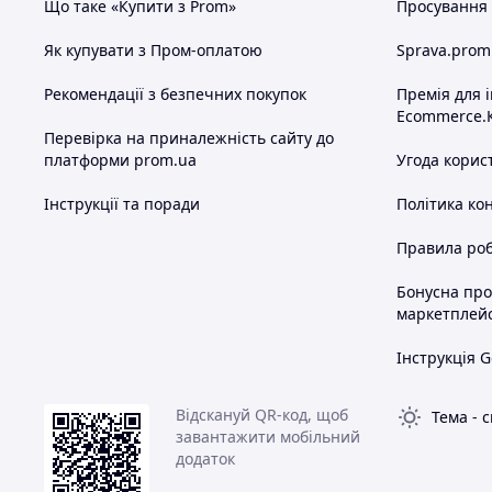
Що таке «Купити з Prom»
Просування в
Як купувати з Пром-оплатою
Sprava.prom
Рекомендації з безпечних покупок
Премія для 
Ecommerce.
Перевірка на приналежність сайту до
платформи prom.ua
Угода корис
Інструкції та поради
Політика ко
Правила роб
Бонусна пр
маркетплей
Інструкція G
Відскануй QR-код, щоб
Тема
-
с
завантажити мобільний
додаток