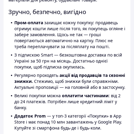
Зручно, безпечно, вигідно
Пром-оплата
захищає кожну покупку: продавець
отримує кошти лише після того, як покупець огляне і
забере замовлення. Щось не так — гроші
повертаються автоматично на картку. Плюс не
треба переплачувати за післяплату на пошті.
З підпискою Smart — безкоштовна доставка по всій
Україні за 50 грн на місяць. Достатньо однієї
покупки, щоб підписка окупилась.
Регулярно проходять
акції від продавців та сезонні
знижки.
Стежимо, щоб знижки були справжніми.
Актуальні пропозиції — на головній або в застосунку.
Великі покупки можна
оплатити частинами
: від 2
до 24 платежів. Потрібен лише кредитний ліміт у
банку.
Додаток Prom
— у топ-3 категорії «Покупки» в App
Store і має понад 10 млн завантажень у Google Play.
Купуйте зі смартфона будь-де і будь-коли.