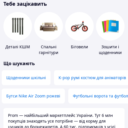
Тебе зацікавить
Деталі КШМ
Спальні
Біговели
Зошити і
гарнітури
щоденники
Що шукають
Щоденники шкільні
K-pop румі костюм для аніматорів
Бутси Nike Air Zoom рожеві
Футбольні ворота та футбо
Prom — найбільший маркетплейс України. Тут 6 млн
покупців знаходять усе потрібне — від корму для
цуциків до бронежилетів. А 60 тис. підприємців з усієї