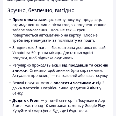
Зручно, безпечно, вигідно
Пром-оплата
захищає кожну покупку: продавець
отримує кошти лише після того, як покупець огляне і
забере замовлення. Щось не так — гроші
повертаються автоматично на картку. Плюс не
треба переплачувати за післяплату на пошті.
З підпискою Smart — безкоштовна доставка по всій
Україні за 50 грн на місяць. Достатньо однієї
покупки, щоб підписка окупилась.
Регулярно проходять
акції від продавців та сезонні
знижки.
Стежимо, щоб знижки були справжніми.
Актуальні пропозиції — на головній або в застосунку.
Великі покупки можна
оплатити частинами
: від 2
до 24 платежів. Потрібен лише кредитний ліміт у
банку.
Додаток Prom
— у топ-3 категорії «Покупки» в App
Store і має понад 10 млн завантажень у Google Play.
Купуйте зі смартфона будь-де і будь-коли.