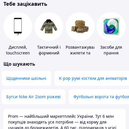
Тебе зацікавить
Дисплей,
Тактичний і
Розвантажувальні
Засоби для
touchscreen
формений
жилети та
прання
для телефонів
одяг
плитоноски
Що шукають
без плит
Щоденники шкільні
K-pop румі костюм для аніматорів
Бутси Nike Air Zoom рожеві
Футбольні ворота та футбо
Prom — найбільший маркетплейс України. Тут 6 млн
покупців знаходять усе потрібне — від корму для
цуциків до бронежилетів. А 60 тис. підприємців з усієї