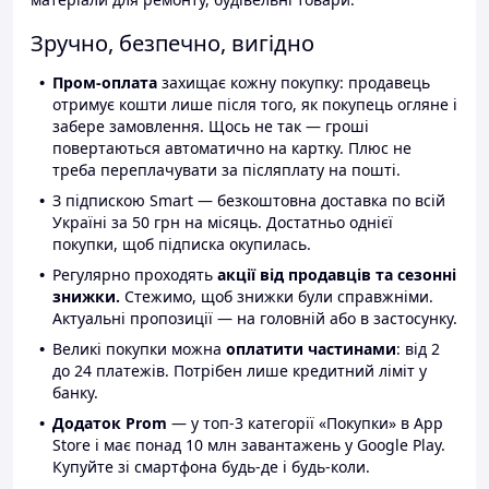
Зручно, безпечно, вигідно
Пром-оплата
захищає кожну покупку: продавець
отримує кошти лише після того, як покупець огляне і
забере замовлення. Щось не так — гроші
повертаються автоматично на картку. Плюс не
треба переплачувати за післяплату на пошті.
З підпискою Smart — безкоштовна доставка по всій
Україні за 50 грн на місяць. Достатньо однієї
покупки, щоб підписка окупилась.
Регулярно проходять
акції від продавців та сезонні
знижки.
Стежимо, щоб знижки були справжніми.
Актуальні пропозиції — на головній або в застосунку.
Великі покупки можна
оплатити частинами
: від 2
до 24 платежів. Потрібен лише кредитний ліміт у
банку.
Додаток Prom
— у топ-3 категорії «Покупки» в App
Store і має понад 10 млн завантажень у Google Play.
Купуйте зі смартфона будь-де і будь-коли.