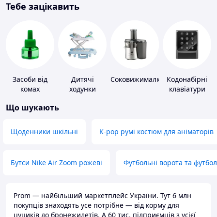
Тебе зацікавить
Засоби від
Дитячі
Соковижималки
Кодонабірні
комах
ходунки
клавіатури
Що шукають
Щоденники шкільні
K-pop румі костюм для аніматорів
Бутси Nike Air Zoom рожеві
Футбольні ворота та футбо
Prom — найбільший маркетплейс України. Тут 6 млн
покупців знаходять усе потрібне — від корму для
цуциків до бронежилетів. А 60 тис. підприємців з усієї