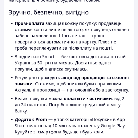
Зручно, безпечно, вигідно
Пром-оплата
захищає кожну покупку: продавець
отримує кошти лише після того, як покупець огляне і
забере замовлення. Щось не так — гроші
повертаються автоматично на картку. Плюс не
треба переплачувати за післяплату на пошті.
З підпискою Smart — безкоштовна доставка по всій
Україні за 50 грн на місяць. Достатньо однієї
покупки, щоб підписка окупилась.
Регулярно проходять
акції від продавців та сезонні
знижки.
Стежимо, щоб знижки були справжніми.
Актуальні пропозиції — на головній або в застосунку.
Великі покупки можна
оплатити частинами
: від 2
до 24 платежів. Потрібен лише кредитний ліміт у
банку.
Додаток Prom
— у топ-3 категорії «Покупки» в App
Store і має понад 10 млн завантажень у Google Play.
Купуйте зі смартфона будь-де і будь-коли.