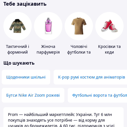
Тебе зацікавить
Тактичний і
Жіноча
Чоловічі
Кросівки та
формений
парфумерія
футболки та
кеди
одяг
майки
Що шукають
Щоденники шкільні
K-pop румі костюм для аніматорів
Бутси Nike Air Zoom рожеві
Футбольні ворота та футбо
Prom — найбільший маркетплейс України. Тут 6 млн
покупців знаходять усе потрібне — від корму для
цуциків до бронежилетів. А 60 тис. підприємців з усієї