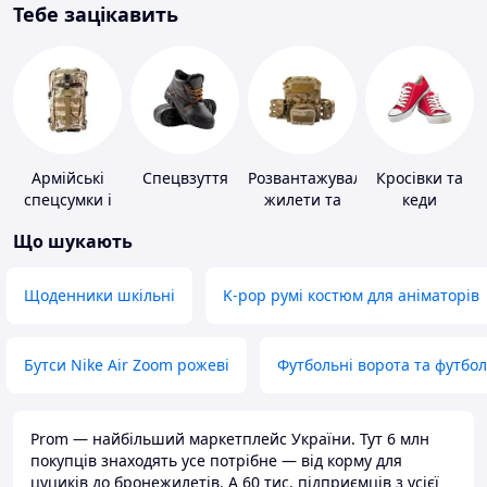
Тебе зацікавить
Армійські
Спецвзуття
Розвантажувальні
Кросівки та
спецсумки і
жилети та
кеди
рюкзаки
плитоноски
Що шукають
без плит
Щоденники шкільні
K-pop румі костюм для аніматорів
Бутси Nike Air Zoom рожеві
Футбольні ворота та футбо
Prom — найбільший маркетплейс України. Тут 6 млн
покупців знаходять усе потрібне — від корму для
цуциків до бронежилетів. А 60 тис. підприємців з усієї