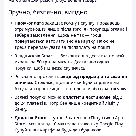
Зручно, безпечно, вигідно
Пром-оплата
захищає кожну покупку: продавець
отримує кошти лише після того, як покупець огляне і
забере замовлення. Щось не так — гроші
повертаються автоматично на картку. Плюс не
треба переплачувати за післяплату на пошті.
З підпискою Smart — безкоштовна доставка по всій
Україні за 50 грн на місяць. Достатньо однієї
покупки, щоб підписка окупилась.
Регулярно проходять
акції від продавців та сезонні
знижки.
Стежимо, щоб знижки були справжніми.
Актуальні пропозиції — на головній або в застосунку.
Великі покупки можна
оплатити частинами
: від 2
до 24 платежів. Потрібен лише кредитний ліміт у
банку.
Додаток Prom
— у топ-3 категорії «Покупки» в App
Store і має понад 10 млн завантажень у Google Play.
Купуйте зі смартфона будь-де і будь-коли.