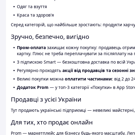
Одяг та взуття
Краса та здоров'я
Серед категорій, що найбільше зростають: продукти харчув
Зручно, безпечно, вигідно
Пром-оплата
захищає кожну покупку: продавець отриму
картку. Плюс не треба переплачувати за післяплату на 
З підпискою Smart — безкоштовна доставка по всій Украї
Регулярно проходять
акції від продавців та сезонні з
Великі покупки можна
оплатити частинами
: від 2 до 
Додаток Prom
— у топ-3 категорії «Покупки» в App Stor
Продавці з усієї України
Тут продають українські підприємці — невеликі майстерні,
Для тих, хто продає онлайн
Prom — маркетплейс для бізнесу будь-якого масштабу. Легк