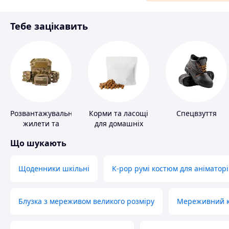
Матеріали для ремонту
Тебе зацікавить
Спорт і відпочинок
Розвантажувальні
Корми та ласощі
Спецвзуття
жилети та
для домашніх
плитоноски без
тварин і птахів
Що шукають
плит
Щоденники шкільні
K-pop румі костюм для аніматорі
Блузка з мереживом великого розміру
Мереживний ко