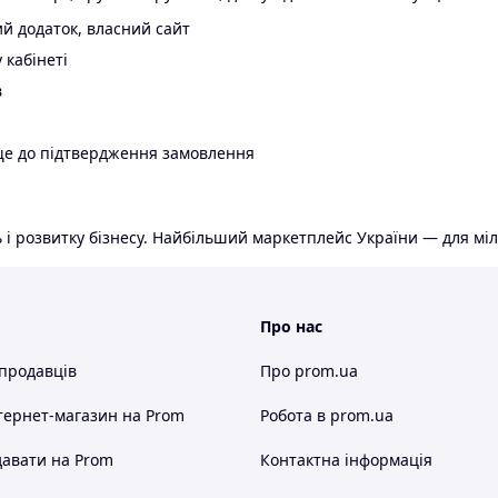
й додаток, власний сайт
 кабінеті
в
ще до підтвердження замовлення
 і розвитку бізнесу. Найбільший маркетплейс України — для міл
Про нас
 продавців
Про prom.ua
тернет-магазин
на Prom
Робота в prom.ua
авати на Prom
Контактна інформація