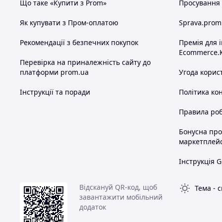
Що таке «Купити з Prom»
Просування в
Як купувати з Пром-оплатою
Sprava.prom
Рекомендації з безпечних покупок
Премія для 
Ecommerce.
Перевірка на приналежність сайту до
платформи prom.ua
Угода корис
Інструкції та поради
Політика ко
Правила роб
Бонусна пр
маркетплей
Інструкція G
Відскануй QR-код, щоб
Тема
-
с
завантажити мобільний
додаток