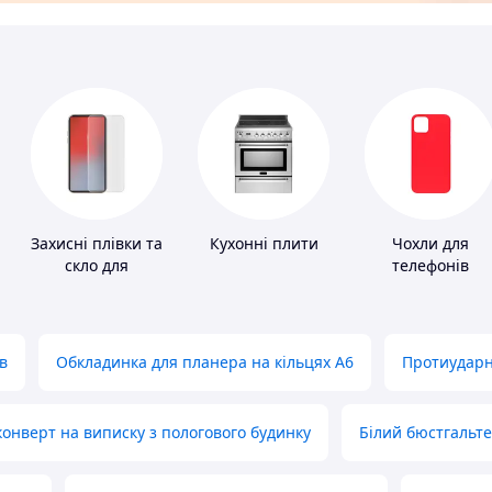
Захисні плівки та
Кухонні плити
Чохли для
скло для
телефонів
портативних
пристроїв
в
Обкладинка для планера на кільцях А6
Протиударн
нверт на виписку з пологового будинку
Білий бюстгальт