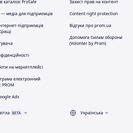
 каталозі ProSale
Захист прав на контент
 — медіа для підприємців
Content right protection
інтернет-підприємців
Відгуки про prom.ua
Кращі
Допомога Силам оборони
тувача
(Volonter by Prom)
нфіденційності
оти на маркетплейсі
ограма електронний
с PROM
oogle Ads
вітла
Українська
BETA