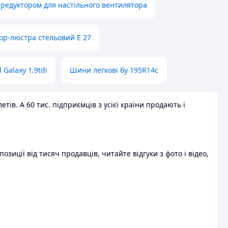
 редуктором для настільного вентилятора
ор-люстра стельовий E 27
 Galaxy 1.9tdi
Шини легкові бу 195R14c
ів. А 60 тис. підприємців з усієї країни продають і
зиції від тисяч продавців, читайте відгуки з фото і відео,