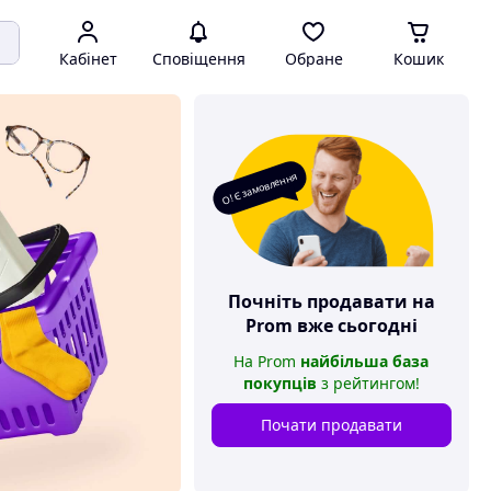
Кабінет
Сповіщення
Обране
Кошик
О! Є замовлення
Почніть продавати на
Prom
вже сьогодні
На
Prom
найбільша база
покупців
з рейтингом
!
Почати продавати