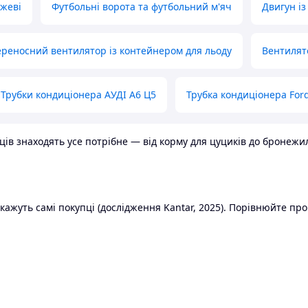
ожеві
Футбольні ворота та футбольний м'яч
Двигун із
реносний вентилятор із контейнером для льоду
Вентилят
Трубки кондиціонера АУДІ А6 Ц5
Трубка кондиціонера Ford
в знаходять усе потрібне — від корму для цуциків до бронежилет
ажуть самі покупці (дослідження Kantar, 2025). Порівнюйте пропо