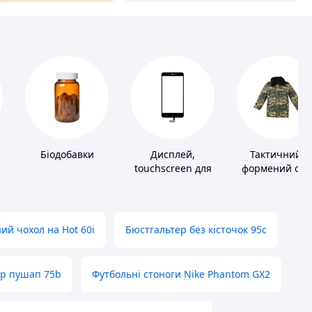
Біодобавки
Дисплей,
Тактичний і
touchscreen для
формений одя
телефонів
ий чохол на Hot 60i
Бюстгальтер без кісточок 95с
ер пушап 75b
Футбольні стоноги Nike Phantom GX2