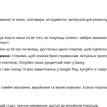
ання та напої, зоотовари, інструменти, матеріали для ремонту,
є кошти лише після того, як покупець огляне і забере замовл
пошті.
ні за 50 грн на місяць. Достатньо однієї покупки, щоб підписка
нижки.
Стежимо, щоб знижки були справжніми. Актуальні пропози
24 платежів. Потрібен лише кредитний ліміт у банку.
e і має понад 10 млн завантажень у Google Play. Купуйте зі смар
 сімейні магазини, виробники та великі компанії. Кожна покупка
ий старт, зручне керування, доступ до мільйонів покупців.