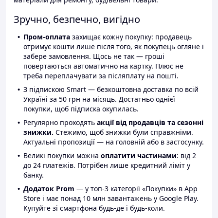
Зручно, безпечно, вигідно
Пром-оплата
захищає кожну покупку: продавець
отримує кошти лише після того, як покупець огляне і
забере замовлення. Щось не так — гроші
повертаються автоматично на картку. Плюс не
треба переплачувати за післяплату на пошті.
З підпискою Smart — безкоштовна доставка по всій
Україні за 50 грн на місяць. Достатньо однієї
покупки, щоб підписка окупилась.
Регулярно проходять
акції від продавців та сезонні
знижки.
Стежимо, щоб знижки були справжніми.
Актуальні пропозиції — на головній або в застосунку.
Великі покупки можна
оплатити частинами
: від 2
до 24 платежів. Потрібен лише кредитний ліміт у
банку.
Додаток Prom
— у топ-3 категорії «Покупки» в App
Store і має понад 10 млн завантажень у Google Play.
Купуйте зі смартфона будь-де і будь-коли.