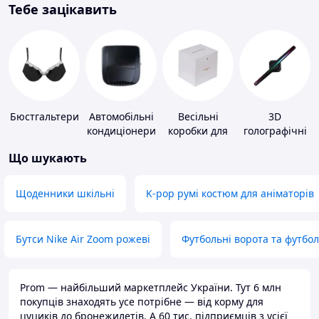
Тебе зацікавить
Бюстгальтери
Автомобільні
Весільні
3D
кондиціонери
коробки для
голографічні
грошей
пристрої
Що шукають
Щоденники шкільні
K-pop румі костюм для аніматорів
Бутси Nike Air Zoom рожеві
Футбольні ворота та футбо
Prom — найбільший маркетплейс України. Тут 6 млн
покупців знаходять усе потрібне — від корму для
цуциків до бронежилетів. А 60 тис. підприємців з усієї