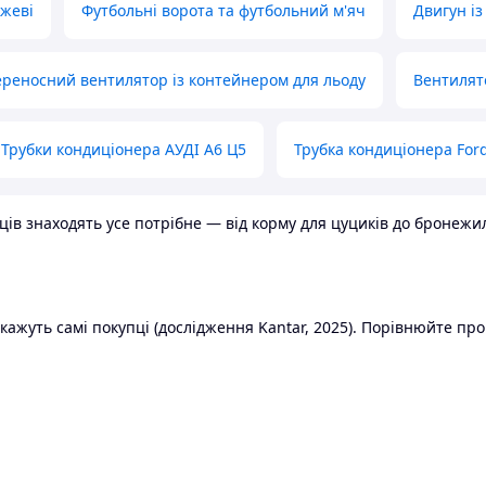
ожеві
Футбольні ворота та футбольний м'яч
Двигун із
реносний вентилятор із контейнером для льоду
Вентилят
Трубки кондиціонера АУДІ А6 Ц5
Трубка кондиціонера Ford
в знаходять усе потрібне — від корму для цуциків до бронежилет
ажуть самі покупці (дослідження Kantar, 2025). Порівнюйте пропо