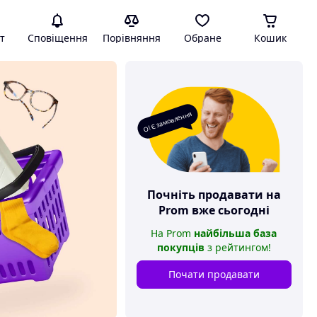
т
Сповіщення
Порівняння
Обране
Кошик
О! Є замовлення
Почніть продавати на
Prom
вже сьогодні
На
Prom
найбільша база
покупців
з рейтингом
!
Почати продавати