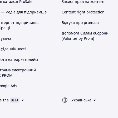
 каталозі ProSale
Захист прав на контент
 — медіа для підприємців
Content right protection
інтернет-підприємців
Відгуки про prom.ua
Кращі
Допомога Силам оборони
тувача
(Volonter by Prom)
нфіденційності
оти на маркетплейсі
ограма електронний
с PROM
oogle Ads
вітла
Українська
BETA