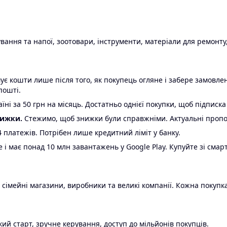
ання та напої, зоотовари, інструменти, матеріали для ремонту,
є кошти лише після того, як покупець огляне і забере замовл
пошті.
ні за 50 грн на місяць. Достатньо однієї покупки, щоб підписка
нижки.
Стежимо, щоб знижки були справжніми. Актуальні пропози
24 платежів. Потрібен лише кредитний ліміт у банку.
e і має понад 10 млн завантажень у Google Play. Купуйте зі смар
 сімейні магазини, виробники та великі компанії. Кожна покупка
ий старт, зручне керування, доступ до мільйонів покупців.