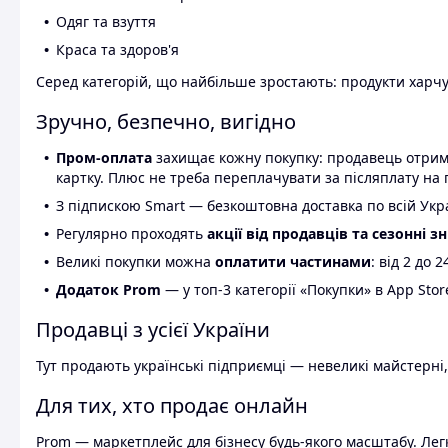
Одяг та взуття
Краса та здоров'я
Серед категорій, що найбільше зростають: продукти харчув
Зручно, безпечно, вигідно
Пром-оплата
захищає кожну покупку: продавець отриму
картку. Плюс не треба переплачувати за післяплату на 
З підпискою Smart — безкоштовна доставка по всій Украї
Регулярно проходять
акції від продавців та сезонні з
Великі покупки можна
оплатити частинами
: від 2 до 
Додаток Prom
— у топ-3 категорії «Покупки» в App Stor
Продавці з усієї України
Тут продають українські підприємці — невеликі майстерні,
Для тих, хто продає онлайн
Prom — маркетплейс для бізнесу будь-якого масштабу. Легк