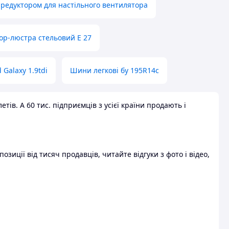
 редуктором для настільного вентилятора
ор-люстра стельовий E 27
 Galaxy 1.9tdi
Шини легкові бу 195R14c
ів. А 60 тис. підприємців з усієї країни продають і
зиції від тисяч продавців, читайте відгуки з фото і відео,