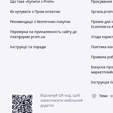
Що таке «Купити з Prom»
Просування в
Як купувати з Пром-оплатою
Sprava.prom
Рекомендації з безпечних покупок
Премія для 
Ecommerce.
Перевірка на приналежність сайту до
платформи prom.ua
Угода корис
Інструкції та поради
Політика ко
Правила роб
Бонусна пр
маркетплей
Інструкція G
Відскануй QR-код, щоб
Тема
-
с
завантажити мобільний
додаток