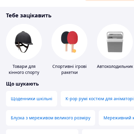
Матеріали для ремонту
Тебе зацікавить
Спорт і відпочинок
Товари для
Спортивні ігрові
Автохолодильник
кінного спорту
ракетки
Що шукають
Щоденники шкільні
K-pop румі костюм для аніматорі
Блузка з мереживом великого розміру
Мереживний ко