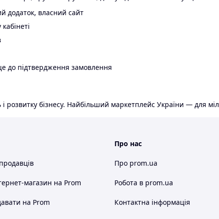
й додаток, власний сайт
 кабінеті
в
ще до підтвердження замовлення
 і розвитку бізнесу. Найбільший маркетплейс України — для міл
Про нас
 продавців
Про prom.ua
тернет-магазин
на Prom
Робота в prom.ua
авати на Prom
Контактна інформація