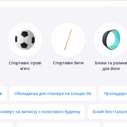
и
Спортивні ігрові
Спортивні бити
Блоки та ролик
м'ячі
для йоги
в
Обкладинка для планера на кільцях А6
Протиударн
нверт на виписку з пологового будинку
Білий бюстгальт