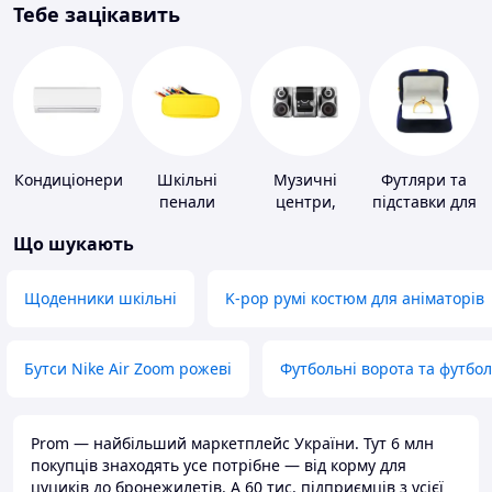
Тебе зацікавить
Кондиціонери
Шкільні
Музичні
Футляри та
пенали
центри,
підставки для
магнітоли
коштовностей
Що шукають
Щоденники шкільні
K-pop румі костюм для аніматорів
Бутси Nike Air Zoom рожеві
Футбольні ворота та футбо
Prom — найбільший маркетплейс України. Тут 6 млн
покупців знаходять усе потрібне — від корму для
цуциків до бронежилетів. А 60 тис. підприємців з усієї