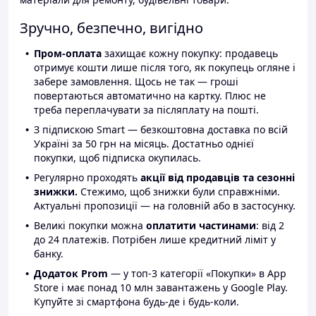
Зручно, безпечно, вигідно
Пром-оплата
захищає кожну покупку: продавець
отримує кошти лише після того, як покупець огляне і
забере замовлення. Щось не так — гроші
повертаються автоматично на картку. Плюс не
треба переплачувати за післяплату на пошті.
З підпискою Smart — безкоштовна доставка по всій
Україні за 50 грн на місяць. Достатньо однієї
покупки, щоб підписка окупилась.
Регулярно проходять
акції від продавців та сезонні
знижки.
Стежимо, щоб знижки були справжніми.
Актуальні пропозиції — на головній або в застосунку.
Великі покупки можна
оплатити частинами
: від 2
до 24 платежів. Потрібен лише кредитний ліміт у
банку.
Додаток Prom
— у топ-3 категорії «Покупки» в App
Store і має понад 10 млн завантажень у Google Play.
Купуйте зі смартфона будь-де і будь-коли.