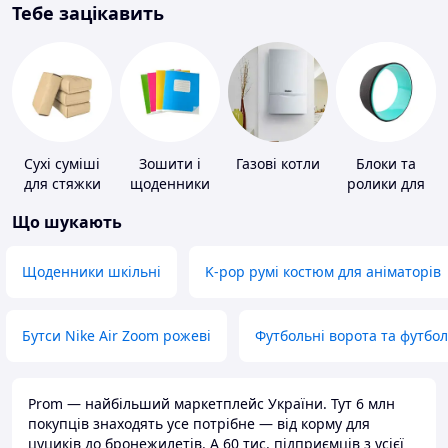
Тебе зацікавить
Сухі суміші
Зошити і
Газові котли
Блоки та
для стяжки
щоденники
ролики для
підлоги
йоги
Що шукають
Щоденники шкільні
K-pop румі костюм для аніматорів
Бутси Nike Air Zoom рожеві
Футбольні ворота та футбо
Prom — найбільший маркетплейс України. Тут 6 млн
покупців знаходять усе потрібне — від корму для
цуциків до бронежилетів. А 60 тис. підприємців з усієї