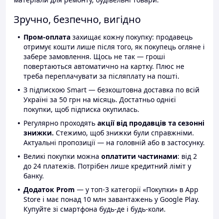
Зручно, безпечно, вигідно
Пром-оплата
захищає кожну покупку: продавець
отримує кошти лише після того, як покупець огляне і
забере замовлення. Щось не так — гроші
повертаються автоматично на картку. Плюс не
треба переплачувати за післяплату на пошті.
З підпискою Smart — безкоштовна доставка по всій
Україні за 50 грн на місяць. Достатньо однієї
покупки, щоб підписка окупилась.
Регулярно проходять
акції від продавців та сезонні
знижки.
Стежимо, щоб знижки були справжніми.
Актуальні пропозиції — на головній або в застосунку.
Великі покупки можна
оплатити частинами
: від 2
до 24 платежів. Потрібен лише кредитний ліміт у
банку.
Додаток Prom
— у топ-3 категорії «Покупки» в App
Store і має понад 10 млн завантажень у Google Play.
Купуйте зі смартфона будь-де і будь-коли.