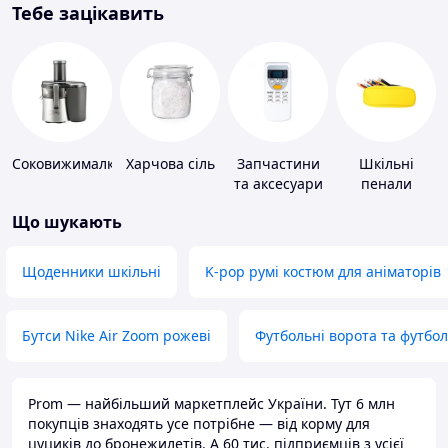
Тебе зацікавить
Соковижималки
Харчова сіль
Запчастини
Шкільні
та аксесуари
пенали
для побутових
Що шукають
кондиціонерів
Щоденники шкільні
K-pop румі костюм для аніматорів
Бутси Nike Air Zoom рожеві
Футбольні ворота та футбо
Prom — найбільший маркетплейс України. Тут 6 млн
покупців знаходять усе потрібне — від корму для
цуциків до бронежилетів. А 60 тис. підприємців з усієї