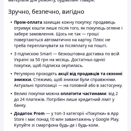
Зручно, безпечно, вигідно
Пром-оплата
захищає кожну покупку: продавець
отримує кошти лише після того, як покупець огляне і
забере замовлення. Щось не так — гроші
повертаються автоматично на картку. Плюс не
треба переплачувати за післяплату на пошті.
З підпискою Smart — безкоштовна доставка по всій
Україні за 50 грн на місяць. Достатньо однієї
покупки, щоб підписка окупилась.
Регулярно проходять
акції від продавців та сезонні
знижки.
Стежимо, щоб знижки були справжніми.
Актуальні пропозиції — на головній або в застосунку.
Великі покупки можна
оплатити частинами
: від 2
до 24 платежів. Потрібен лише кредитний ліміт у
банку.
Додаток Prom
— у топ-3 категорії «Покупки» в App
Store і має понад 10 млн завантажень у Google Play.
Купуйте зі смартфона будь-де і будь-коли.