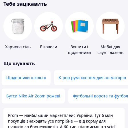
Тебе зацікавить
Харчова сіль
Біговели
Зошити і
Меблі для
щоденники
саун і лазень
Що шукають
Щоденники шкільні
K-pop румі костюм для аніматорів
Бутси Nike Air Zoom рожеві
Футбольні ворота та футбо
Prom — найбільший маркетплейс України. Тут 6 млн
покупців знаходять усе потрібне — від корму для
цуциків до бронежилетів. А 60 тис. підприємців з усієї