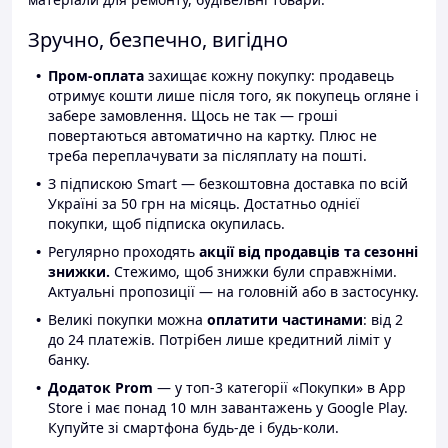
Зручно, безпечно, вигідно
Пром-оплата
захищає кожну покупку: продавець
отримує кошти лише після того, як покупець огляне і
забере замовлення. Щось не так — гроші
повертаються автоматично на картку. Плюс не
треба переплачувати за післяплату на пошті.
З підпискою Smart — безкоштовна доставка по всій
Україні за 50 грн на місяць. Достатньо однієї
покупки, щоб підписка окупилась.
Регулярно проходять
акції від продавців та сезонні
знижки.
Стежимо, щоб знижки були справжніми.
Актуальні пропозиції — на головній або в застосунку.
Великі покупки можна
оплатити частинами
: від 2
до 24 платежів. Потрібен лише кредитний ліміт у
банку.
Додаток Prom
— у топ-3 категорії «Покупки» в App
Store і має понад 10 млн завантажень у Google Play.
Купуйте зі смартфона будь-де і будь-коли.