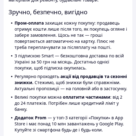
Зручно, безпечно, вигідно
Пром-оплата
захищає кожну покупку: продавець
отримує кошти лише після того, як покупець огляне і
забере замовлення. Щось не так — гроші
повертаються автоматично на картку. Плюс не
треба переплачувати за післяплату на пошті.
З підпискою Smart — безкоштовна доставка по всій
Україні за 50 грн на місяць. Достатньо однієї
покупки, щоб підписка окупилась.
Регулярно проходять
акції від продавців та сезонні
знижки.
Стежимо, щоб знижки були справжніми.
Актуальні пропозиції — на головній або в застосунку.
Великі покупки можна
оплатити частинами
: від 2
до 24 платежів. Потрібен лише кредитний ліміт у
банку.
Додаток Prom
— у топ-3 категорії «Покупки» в App
Store і має понад 10 млн завантажень у Google Play.
Купуйте зі смартфона будь-де і будь-коли.