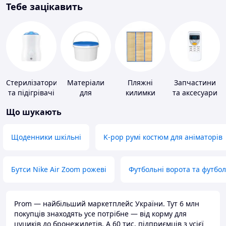
Тебе зацікавить
Стерилізатори
Матеріали
Пляжні
Запчастини
та підігрівачі
для
килимки
та аксесуари
для дитячого
облаштування
для побутових
Що шукають
харчування
промислових
кондиціонерів
підлог
Щоденники шкільні
K-pop румі костюм для аніматорів
Бутси Nike Air Zoom рожеві
Футбольні ворота та футбо
Prom — найбільший маркетплейс України. Тут 6 млн
покупців знаходять усе потрібне — від корму для
цуциків до бронежилетів. А 60 тис. підприємців з усієї