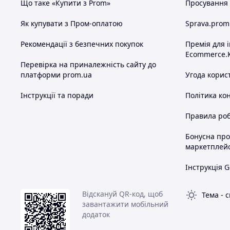
Що таке «Купити з Prom»
Просування в
Як купувати з Пром-оплатою
Sprava.prom
Рекомендації з безпечних покупок
Премія для 
Ecommerce.
Перевірка на приналежність сайту до
платформи prom.ua
Угода корис
Інструкції та поради
Політика ко
Правила роб
Бонусна пр
маркетплей
Інструкція G
Відскануй QR-код, щоб
Тема
-
с
завантажити мобільний
додаток