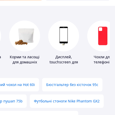
а
Корми та ласощі
Дисплей,
Чохли для
для домашніх
touchscreen для
телефонів
тварин і птахів
телефонів
ий чохол на Hot 60i
Бюстгальтер без кісточок 95с
ер пушап 75b
Футбольні стоноги Nike Phantom GX2