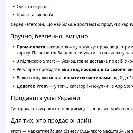
Одяг та взуття
Краса та здоров'я
Серед категорій, що найбільше зростають: продукти харчув
Зручно, безпечно, вигідно
Пром-оплата
захищає кожну покупку: продавець отриму
картку. Плюс не треба переплачувати за післяплату на 
З підпискою Smart — безкоштовна доставка по всій Украї
Регулярно проходять
акції від продавців та сезонні з
Великі покупки можна
оплатити частинами
: від 2 до 
Додаток Prom
— у топ-3 категорії «Покупки» в App Stor
Продавці з усієї України
Тут продають українські підприємці — невеликі майстерні,
Для тих, хто продає онлайн
Prom — маркетплейс для бізнесу будь-якого масштабу. Легк