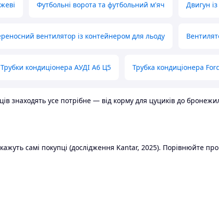
ожеві
Футбольні ворота та футбольний м'яч
Двигун із
реносний вентилятор із контейнером для льоду
Вентилят
Трубки кондиціонера АУДІ А6 Ц5
Трубка кондиціонера Ford
в знаходять усе потрібне — від корму для цуциків до бронежилет
ажуть самі покупці (дослідження Kantar, 2025). Порівнюйте пропо