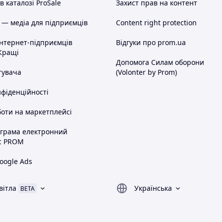
 каталозі ProSale
Захист прав на контент
 — медіа для підприємців
Content right protection
інтернет-підприємців
Відгуки про prom.ua
Кращі
Допомога Силам оборони
тувача
(Volonter by Prom)
нфіденційності
оти на маркетплейсі
ограма електронний
с PROM
oogle Ads
вітла
Українська
BETA