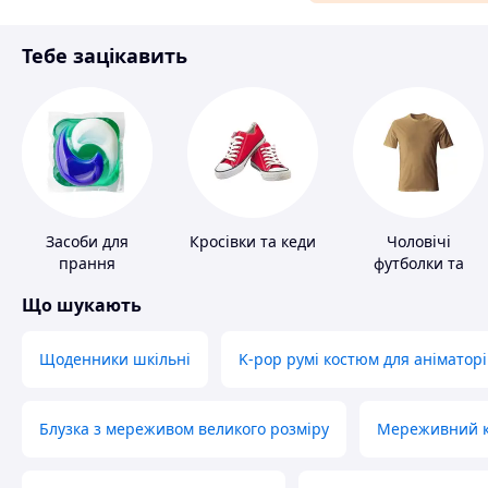
Матеріали для ремонту
Тебе зацікавить
Спорт і відпочинок
Засоби для
Кросівки та кеди
Чоловічі
прання
футболки та
майки
Що шукають
Щоденники шкільні
K-pop румі костюм для аніматорі
Блузка з мереживом великого розміру
Мереживний ко