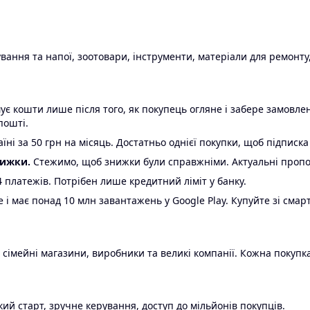
ання та напої, зоотовари, інструменти, матеріали для ремонту,
є кошти лише після того, як покупець огляне і забере замовл
пошті.
ні за 50 грн на місяць. Достатньо однієї покупки, щоб підписка
нижки.
Стежимо, щоб знижки були справжніми. Актуальні пропози
24 платежів. Потрібен лише кредитний ліміт у банку.
e і має понад 10 млн завантажень у Google Play. Купуйте зі смар
 сімейні магазини, виробники та великі компанії. Кожна покупка
ий старт, зручне керування, доступ до мільйонів покупців.