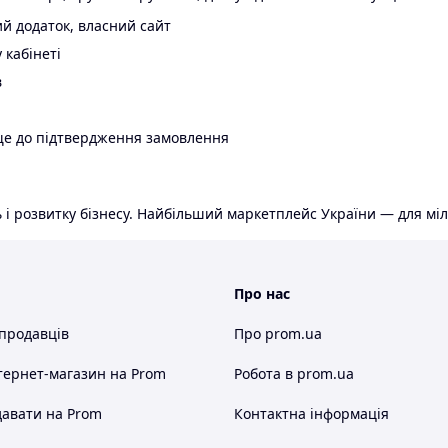
й додаток, власний сайт
 кабінеті
в
ще до підтвердження замовлення
 і розвитку бізнесу. Найбільший маркетплейс України — для міл
Про нас
 продавців
Про prom.ua
тернет-магазин
на Prom
Робота в prom.ua
авати на Prom
Контактна інформація