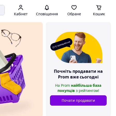
Кабінет
Сповіщення
Обране
Кошик
О! Є замовлення
Почніть продавати на
Prom
вже сьогодні
На
Prom
найбільша база
покупців
з рейтингом
!
Почати продавати