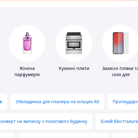
Жіноча
Кухонні плити
Захисні плівки т
парфумерія
скло для
портативних
пристроїв
в
Обкладинка для планера на кільцях А6
Протиударн
нверт на виписку з пологового будинку
Білий бюстгальт