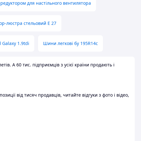
 редуктором для настільного вентилятора
ор-люстра стельовий E 27
 Galaxy 1.9tdi
Шини легкові бу 195R14c
ів. А 60 тис. підприємців з усієї країни продають і
зиції від тисяч продавців, читайте відгуки з фото і відео,