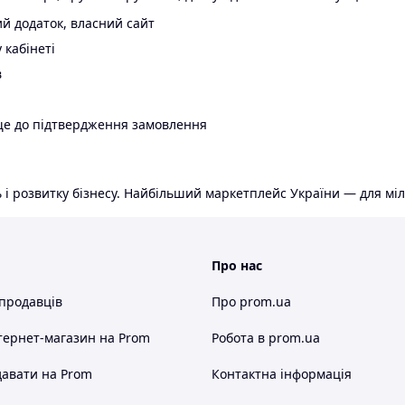
й додаток, власний сайт
 кабінеті
в
ще до підтвердження замовлення
 і розвитку бізнесу. Найбільший маркетплейс України — для міл
Про нас
 продавців
Про prom.ua
тернет-магазин
на Prom
Робота в prom.ua
авати на Prom
Контактна інформація