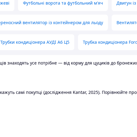
ожеві
Футбольні ворота та футбольний м'яч
Двигун із
реносний вентилятор із контейнером для льоду
Вентилят
Трубки кондиціонера АУДІ А6 Ц5
Трубка кондиціонера Ford
в знаходять усе потрібне — від корму для цуциків до бронежилет
ажуть самі покупці (дослідження Kantar, 2025). Порівнюйте пропо