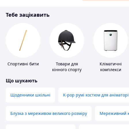
Матеріали для ремонту
Тебе зацікавить
Спорт і відпочинок
Спортивні бити
Товари для
Кліматичні
кінного спорту
комплекси
Що шукають
Щоденники шкільні
K-pop румі костюм для аніматорі
Блузка з мереживом великого розміру
Мереживний ко