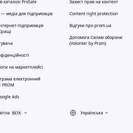
 каталозі ProSale
Захист прав на контент
 — медіа для підприємців
Content right protection
інтернет-підприємців
Відгуки про prom.ua
Кращі
Допомога Силам оборони
тувача
(Volonter by Prom)
нфіденційності
оти на маркетплейсі
ограма електронний
с PROM
oogle Ads
вітла
Українська
BETA