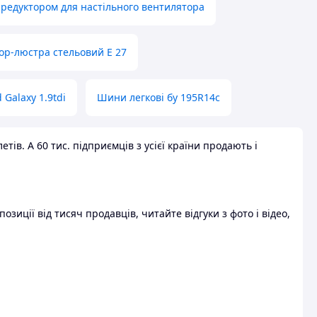
 редуктором для настільного вентилятора
ор-люстра стельовий E 27
 Galaxy 1.9tdi
Шини легкові бу 195R14c
ів. А 60 тис. підприємців з усієї країни продають і
зиції від тисяч продавців, читайте відгуки з фото і відео,