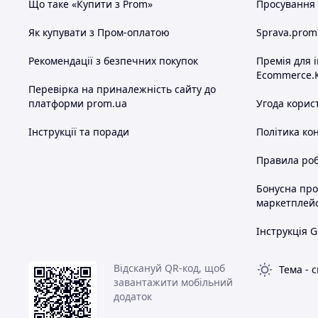
Що таке «Купити з Prom»
Просування в
Як купувати з Пром-оплатою
Sprava.prom
Рекомендації з безпечних покупок
Премія для 
Ecommerce.
Перевірка на приналежність сайту до
платформи prom.ua
Угода корис
Інструкції та поради
Політика ко
Правила роб
Бонусна пр
маркетплей
Інструкція G
Відскануй QR-код, щоб
Тема
-
с
завантажити мобільний
додаток