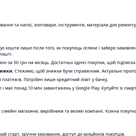
ання та напої, зоотовари, інструменти, матеріали для ремонту,
є кошти лише після того, як покупець огляне і забере замовл
пошті.
ні за 50 грн на місяць. Достатньо однієї покупки, щоб підписка
нижки.
Стежимо, щоб знижки були справжніми. Актуальні пропози
24 платежів. Потрібен лише кредитний ліміт у банку.
e і має понад 10 млн завантажень у Google Play. Купуйте зі смар
 сімейні магазини, виробники та великі компанії. Кожна покупка
ий старт, зручне керування, доступ до мільйонів покупців.