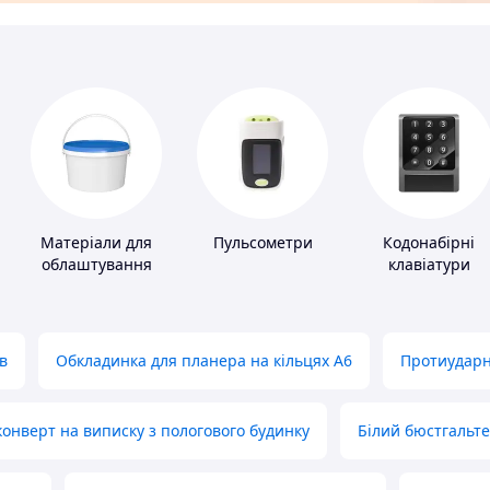
Матеріали для
Пульсометри
Кодонабірні
облаштування
клавіатури
промислових
підлог
в
Обкладинка для планера на кільцях А6
Протиударн
нверт на виписку з пологового будинку
Білий бюстгальт