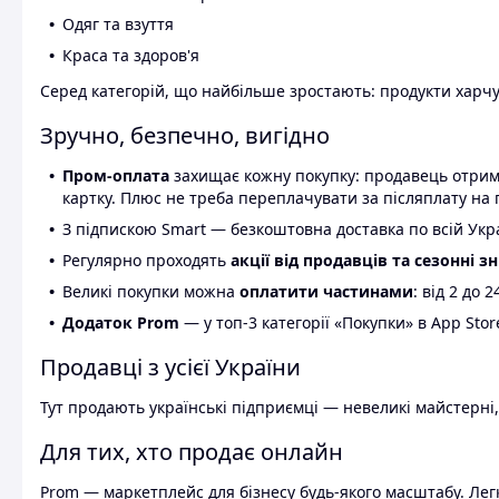
Одяг та взуття
Краса та здоров'я
Серед категорій, що найбільше зростають: продукти харчув
Зручно, безпечно, вигідно
Пром-оплата
захищає кожну покупку: продавець отриму
картку. Плюс не треба переплачувати за післяплату на 
З підпискою Smart — безкоштовна доставка по всій Украї
Регулярно проходять
акції від продавців та сезонні з
Великі покупки можна
оплатити частинами
: від 2 до 
Додаток Prom
— у топ-3 категорії «Покупки» в App Stor
Продавці з усієї України
Тут продають українські підприємці — невеликі майстерні,
Для тих, хто продає онлайн
Prom — маркетплейс для бізнесу будь-якого масштабу. Легк