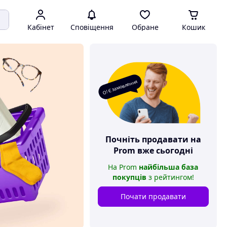
Кабінет
Сповіщення
Обране
Кошик
О! Є замовлення
Почніть продавати на
Prom
вже сьогодні
На
Prom
найбільша база
покупців
з рейтингом
!
Почати продавати