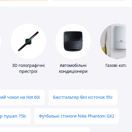
3D голографічні
Автомобільні
Газові котли
пристрої
кондиціонери
ий чохол на Hot 60i
Бюстгальтер без кісточок 95с
ер пушап 75b
Футбольні стоноги Nike Phantom GX2