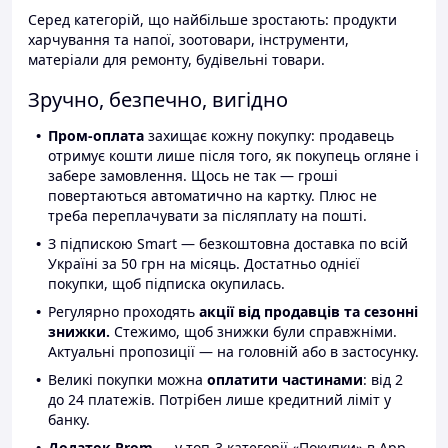
Серед категорій, що найбільше зростають: продукти
харчування та напої, зоотовари, інструменти,
матеріали для ремонту, будівельні товари.
Зручно, безпечно, вигідно
Пром-оплата
захищає кожну покупку: продавець
отримує кошти лише після того, як покупець огляне і
забере замовлення. Щось не так — гроші
повертаються автоматично на картку. Плюс не
треба переплачувати за післяплату на пошті.
З підпискою Smart — безкоштовна доставка по всій
Україні за 50 грн на місяць. Достатньо однієї
покупки, щоб підписка окупилась.
Регулярно проходять
акції від продавців та сезонні
знижки.
Стежимо, щоб знижки були справжніми.
Актуальні пропозиції — на головній або в застосунку.
Великі покупки можна
оплатити частинами
: від 2
до 24 платежів. Потрібен лише кредитний ліміт у
банку.
Додаток Prom
— у топ-3 категорії «Покупки» в App