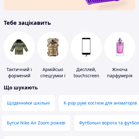
Тебе зацікавить
Тактичний і
Армійські
Дисплей,
Жіноча
формений
спецсумки і
touchscreen
парфумерія
одяг
рюкзаки
для телефонів
Що шукають
Щоденники шкільні
K-pop румі костюм для аніматорів
Бутси Nike Air Zoom рожеві
Футбольні ворота та футбо