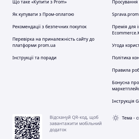
Що таке «Купити з Prom»
Просування в
Як купувати з Пром-оплатою
Sprava.prom
Рекомендації з безпечних покупок
Премія для 
Ecommerce.
Перевірка на приналежність сайту до
платформи prom.ua
Угода корис
Інструкції та поради
Політика ко
Правила роб
Бонусна пр
маркетплей
Інструкція G
Відскануй QR-код, щоб
Тема
-
с
завантажити мобільний
додаток