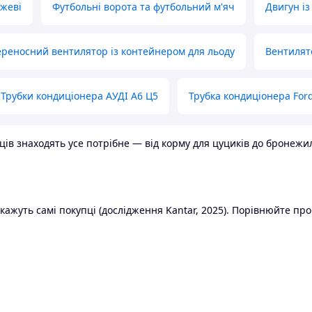
ожеві
Футбольні ворота та футбольний м'яч
Двигун із
реносний вентилятор із контейнером для льоду
Вентилят
Трубки кондиціонера АУДІ А6 Ц5
Трубка кондиціонера Ford
в знаходять усе потрібне — від корму для цуциків до бронежилет
ажуть самі покупці (дослідження Kantar, 2025). Порівнюйте пропо