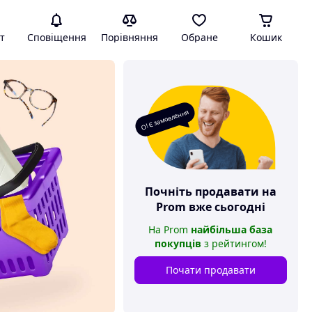
т
Сповіщення
Порівняння
Обране
Кошик
О! Є замовлення
Почніть продавати на
Prom
вже сьогодні
На
Prom
найбільша база
покупців
з рейтингом
!
Почати продавати