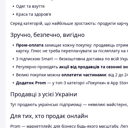
Одяг та взуття
Краса та здоров'я
Серед категорій, що найбільше зростають: продукти харчув
Зручно, безпечно, вигідно
Пром-оплата
захищає кожну покупку: продавець отриму
картку. Плюс не треба переплачувати за післяплату на 
З підпискою Smart — безкоштовна доставка по всій Украї
Регулярно проходять
акції від продавців та сезонні з
Великі покупки можна
оплатити частинами
: від 2 до 
Додаток Prom
— у топ-3 категорії «Покупки» в App Stor
Продавці з усієї України
Тут продають українські підприємці — невеликі майстерні,
Для тих, хто продає онлайн
Prom — маркетплейс для бізнесу будь-якого масштабу. Легк