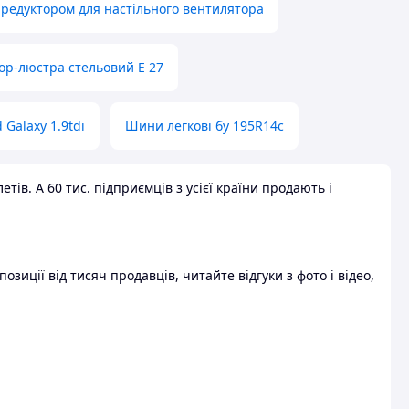
 редуктором для настільного вентилятора
ор-люстра стельовий E 27
 Galaxy 1.9tdi
Шини легкові бу 195R14c
ів. А 60 тис. підприємців з усієї країни продають і
зиції від тисяч продавців, читайте відгуки з фото і відео,