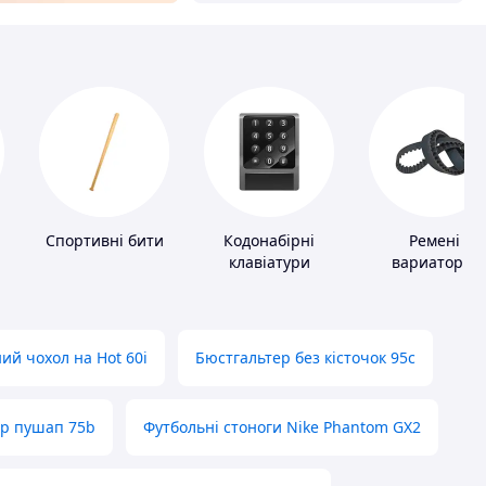
Спортивні бити
Кодонабірні
Ремені
клавіатури
вариаторні
ий чохол на Hot 60i
Бюстгальтер без кісточок 95с
ер пушап 75b
Футбольні стоноги Nike Phantom GX2