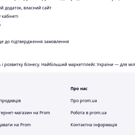
й додаток, власний сайт
 кабінеті
в
ще до підтвердження замовлення
 і розвитку бізнесу. Найбільший маркетплейс України — для міл
Про нас
 продавців
Про prom.ua
тернет-магазин
на Prom
Робота в prom.ua
авати на Prom
Контактна інформація