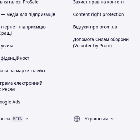
 каталозі ProSale
Захист прав на контент
 — медіа для підприємців
Content right protection
інтернет-підприємців
Відгуки про prom.ua
Кращі
Допомога Силам оборони
тувача
(Volonter by Prom)
нфіденційності
оти на маркетплейсі
ограма електронний
с PROM
oogle Ads
вітла
Українська
BETA