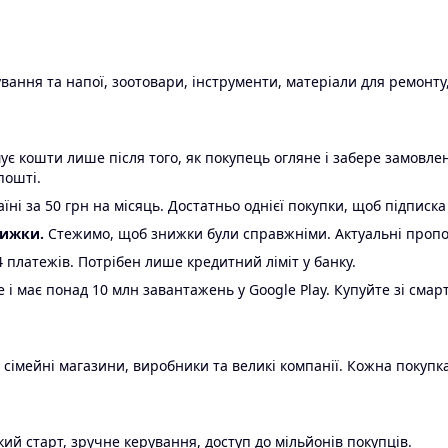
ання та напої, зоотовари, інструменти, матеріали для ремонту,
є кошти лише після того, як покупець огляне і забере замовл
пошті.
ні за 50 грн на місяць. Достатньо однієї покупки, щоб підписка
нижки.
Стежимо, щоб знижки були справжніми. Актуальні пропози
24 платежів. Потрібен лише кредитний ліміт у банку.
e і має понад 10 млн завантажень у Google Play. Купуйте зі смар
 сімейні магазини, виробники та великі компанії. Кожна покупка
ий старт, зручне керування, доступ до мільйонів покупців.