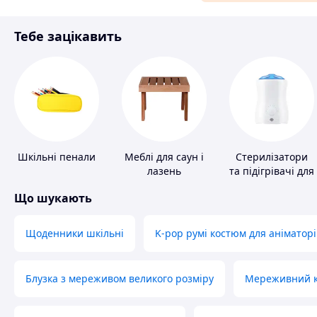
Матеріали для ремонту
Тебе зацікавить
Спорт і відпочинок
Шкільні пенали
Меблі для саун і
Стерилізатори
лазень
та підігрівачі для
дитячого
Що шукають
харчування
Щоденники шкільні
K-pop румі костюм для аніматорі
Блузка з мереживом великого розміру
Мереживний ко