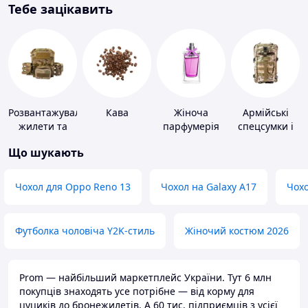
Тебе зацікавить
Розвантажувальні
Кава
Жіноча
Армійські
жилети та
парфумерія
спецсумки і
плитоноски
рюкзаки
Що шукають
без плит
Чохол для Oppo Reno 13
Чохол на Galaxy A17
Чохо
Футболка чоловіча Y2K-стиль
Жіночий костюм 2026
Prom — найбільший маркетплейс України. Тут 6 млн
покупців знаходять усе потрібне — від корму для
цуциків до бронежилетів. А 60 тис. підприємців з усієї