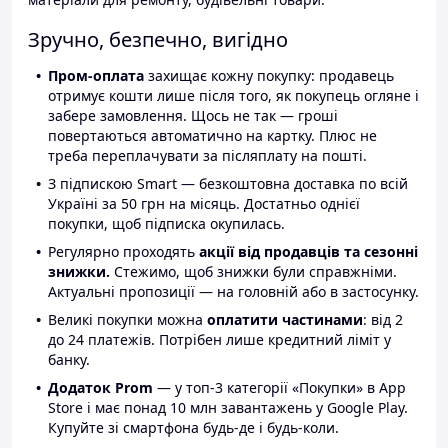
Зручно, безпечно, вигідно
Пром-оплата
захищає кожну покупку: продавець
отримує кошти лише після того, як покупець огляне і
забере замовлення. Щось не так — гроші
повертаються автоматично на картку. Плюс не
треба переплачувати за післяплату на пошті.
З підпискою Smart — безкоштовна доставка по всій
Україні за 50 грн на місяць. Достатньо однієї
покупки, щоб підписка окупилась.
Регулярно проходять
акції від продавців та сезонні
знижки.
Стежимо, щоб знижки були справжніми.
Актуальні пропозиції — на головній або в застосунку.
Великі покупки можна
оплатити частинами
: від 2
до 24 платежів. Потрібен лише кредитний ліміт у
банку.
Додаток Prom
— у топ-3 категорії «Покупки» в App
Store і має понад 10 млн завантажень у Google Play.
Купуйте зі смартфона будь-де і будь-коли.