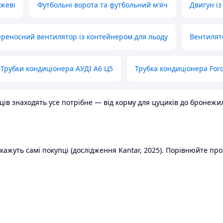
ожеві
Футбольні ворота та футбольний м'яч
Двигун із
реносний вентилятор із контейнером для льоду
Вентилят
Трубки кондиціонера АУДІ А6 Ц5
Трубка кондиціонера Ford
в знаходять усе потрібне — від корму для цуциків до бронежилет
ажуть самі покупці (дослідження Kantar, 2025). Порівнюйте пропо