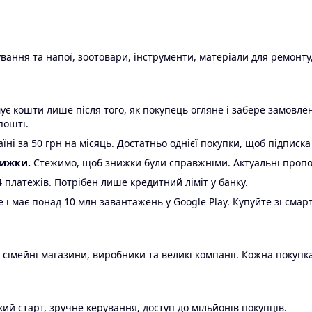
ання та напої, зоотовари, інструменти, матеріали для ремонту,
є кошти лише після того, як покупець огляне і забере замовл
пошті.
ні за 50 грн на місяць. Достатньо однієї покупки, щоб підписка
нижки.
Стежимо, щоб знижки були справжніми. Актуальні пропози
24 платежів. Потрібен лише кредитний ліміт у банку.
e і має понад 10 млн завантажень у Google Play. Купуйте зі смар
 сімейні магазини, виробники та великі компанії. Кожна покупка
ий старт, зручне керування, доступ до мільйонів покупців.