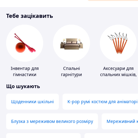
Матеріали для ремонту
Тебе зацікавить
Спорт і відпочинок
Інвентар для
Спальні
Аксесуари для
гімнастики
гарнітури
спальних мішків,
карематів та
Що шукають
наметів
Щоденники шкільні
K-pop румі костюм для аніматорі
Блузка з мереживом великого розміру
Мереживний ко