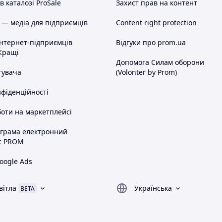
 каталозі ProSale
Захист прав на контент
 — медіа для підприємців
Content right protection
інтернет-підприємців
Відгуки про prom.ua
Кращі
Допомога Силам оборони
тувача
(Volonter by Prom)
нфіденційності
оти на маркетплейсі
ограма електронний
с PROM
oogle Ads
вітла
Українська
BETA