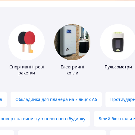
Спортивні ігрові
Електричні
Пульсометри
ракетки
котли
в
Обкладинка для планера на кільцях А6
Протиударн
нверт на виписку з пологового будинку
Білий бюстгальт