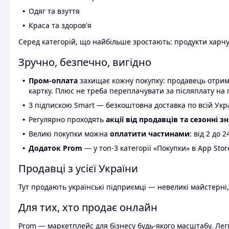
Одяг та взуття
Краса та здоров'я
Серед категорій, що найбільше зростають: продукти харчув
Зручно, безпечно, вигідно
Пром-оплата
захищає кожну покупку: продавець отриму
картку. Плюс не треба переплачувати за післяплату на 
З підпискою Smart — безкоштовна доставка по всій Украї
Регулярно проходять
акції від продавців та сезонні з
Великі покупки можна
оплатити частинами
: від 2 до 
Додаток Prom
— у топ-3 категорії «Покупки» в App Stor
Продавці з усієї України
Тут продають українські підприємці — невеликі майстерні,
Для тих, хто продає онлайн
Prom — маркетплейс для бізнесу будь-якого масштабу. Легк