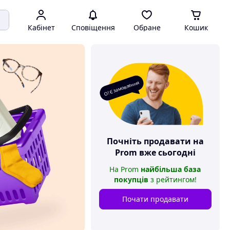
Кабінет
Сповіщення
Обране
Кошик
О! Є замовлення
Почніть продавати на
Prom
вже сьогодні
На
Prom
найбільша база
покупців
з рейтингом
!
Почати продавати