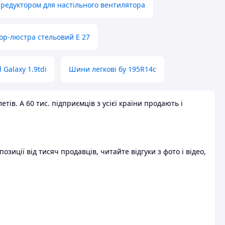
 редуктором для настільного вентилятора
ор-люстра стельовий E 27
 Galaxy 1.9tdi
Шини легкові бу 195R14c
ів. А 60 тис. підприємців з усієї країни продають і
зиції від тисяч продавців, читайте відгуки з фото і відео,