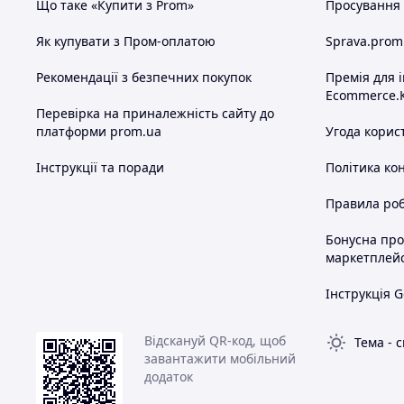
Що таке «Купити з Prom»
Просування в
Як купувати з Пром-оплатою
Sprava.prom
Рекомендації з безпечних покупок
Премія для 
Ecommerce.
Перевірка на приналежність сайту до
платформи prom.ua
Угода корис
Інструкції та поради
Політика ко
Правила роб
Бонусна пр
маркетплей
Інструкція G
Відскануй QR-код, щоб
Тема
-
с
завантажити мобільний
додаток