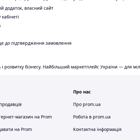
й додаток, власний сайт
 кабінеті
в
ще до підтвердження замовлення
 і розвитку бізнесу. Найбільший маркетплейс України — для міл
Про нас
 продавців
Про prom.ua
тернет-магазин
на Prom
Робота в prom.ua
авати на Prom
Контактна інформація