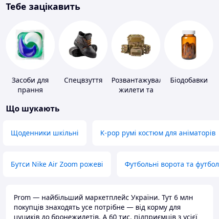
Тебе зацікавить
Засоби для
Спецвзуття
Розвантажувальні
Біодобавки
прання
жилети та
плитоноски
Що шукають
без плит
Щоденники шкільні
K-pop румі костюм для аніматорів
Бутси Nike Air Zoom рожеві
Футбольні ворота та футбо
Prom — найбільший маркетплейс України. Тут 6 млн
покупців знаходять усе потрібне — від корму для
цуциків до бронежилетів. А 60 тис. підприємців з усієї