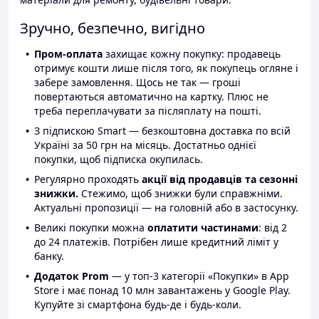
Зручно, безпечно, вигідно
Пром-оплата
захищає кожну покупку: продавець
отримує кошти лише після того, як покупець огляне і
забере замовлення. Щось не так — гроші
повертаються автоматично на картку. Плюс не
треба переплачувати за післяплату на пошті.
З підпискою Smart — безкоштовна доставка по всій
Україні за 50 грн на місяць. Достатньо однієї
покупки, щоб підписка окупилась.
Регулярно проходять
акції від продавців та сезонні
знижки.
Стежимо, щоб знижки були справжніми.
Актуальні пропозиції — на головній або в застосунку.
Великі покупки можна
оплатити частинами
: від 2
до 24 платежів. Потрібен лише кредитний ліміт у
банку.
Додаток Prom
— у топ-3 категорії «Покупки» в App
Store і має понад 10 млн завантажень у Google Play.
Купуйте зі смартфона будь-де і будь-коли.