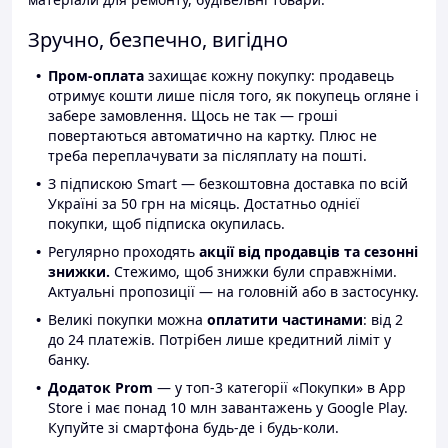
Зручно, безпечно, вигідно
Пром-оплата
захищає кожну покупку: продавець
отримує кошти лише після того, як покупець огляне і
забере замовлення. Щось не так — гроші
повертаються автоматично на картку. Плюс не
треба переплачувати за післяплату на пошті.
З підпискою Smart — безкоштовна доставка по всій
Україні за 50 грн на місяць. Достатньо однієї
покупки, щоб підписка окупилась.
Регулярно проходять
акції від продавців та сезонні
знижки.
Стежимо, щоб знижки були справжніми.
Актуальні пропозиції — на головній або в застосунку.
Великі покупки можна
оплатити частинами
: від 2
до 24 платежів. Потрібен лише кредитний ліміт у
банку.
Додаток Prom
— у топ-3 категорії «Покупки» в App
Store і має понад 10 млн завантажень у Google Play.
Купуйте зі смартфона будь-де і будь-коли.