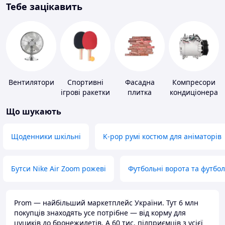
Тебе зацікавить
Вентилятори
Спортивні
Фасадна
Компресори
ігрові ракетки
плитка
кондиціонера
Що шукають
Щоденники шкільні
K-pop румі костюм для аніматорів
Бутси Nike Air Zoom рожеві
Футбольні ворота та футбо
Prom — найбільший маркетплейс України. Тут 6 млн
покупців знаходять усе потрібне — від корму для
цуциків до бронежилетів. А 60 тис. підприємців з усієї