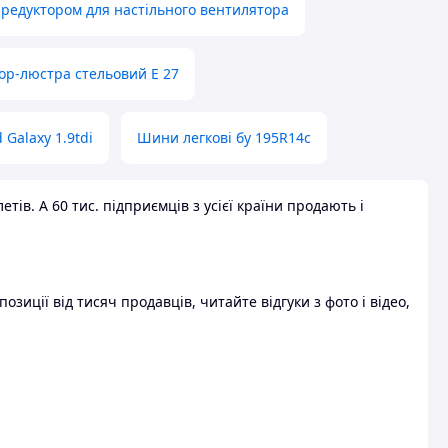
 редуктором для настільного вентилятора
ор-люстра стельовий E 27
 Galaxy 1.9tdi
Шини легкові бу 195R14c
ів. А 60 тис. підприємців з усієї країни продають і
зиції від тисяч продавців, читайте відгуки з фото і відео,