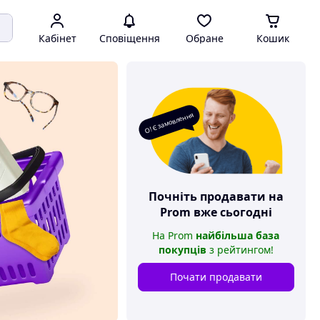
Кабінет
Сповіщення
Обране
Кошик
О! Є замовлення
Почніть продавати на
Prom
вже сьогодні
На
Prom
найбільша база
покупців
з рейтингом
!
Почати продавати