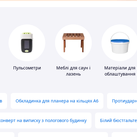
Пульсометри
Меблі для саун і
Матеріали для
лазень
облаштування
промислових
підлог
в
Обкладинка для планера на кільцях А6
Протиударн
нверт на виписку з пологового будинку
Білий бюстгальт