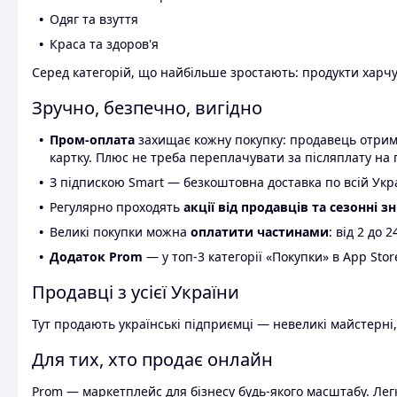
Одяг та взуття
Краса та здоров'я
Серед категорій, що найбільше зростають: продукти харчув
Зручно, безпечно, вигідно
Пром-оплата
захищає кожну покупку: продавець отриму
картку. Плюс не треба переплачувати за післяплату на 
З підпискою Smart — безкоштовна доставка по всій Украї
Регулярно проходять
акції від продавців та сезонні з
Великі покупки можна
оплатити частинами
: від 2 до 
Додаток Prom
— у топ-3 категорії «Покупки» в App Stor
Продавці з усієї України
Тут продають українські підприємці — невеликі майстерні,
Для тих, хто продає онлайн
Prom — маркетплейс для бізнесу будь-якого масштабу. Легк