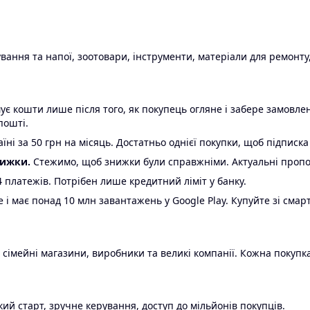
ання та напої, зоотовари, інструменти, матеріали для ремонту,
є кошти лише після того, як покупець огляне і забере замовл
пошті.
ні за 50 грн на місяць. Достатньо однієї покупки, щоб підписка
нижки.
Стежимо, щоб знижки були справжніми. Актуальні пропози
24 платежів. Потрібен лише кредитний ліміт у банку.
e і має понад 10 млн завантажень у Google Play. Купуйте зі смар
 сімейні магазини, виробники та великі компанії. Кожна покупка
ий старт, зручне керування, доступ до мільйонів покупців.