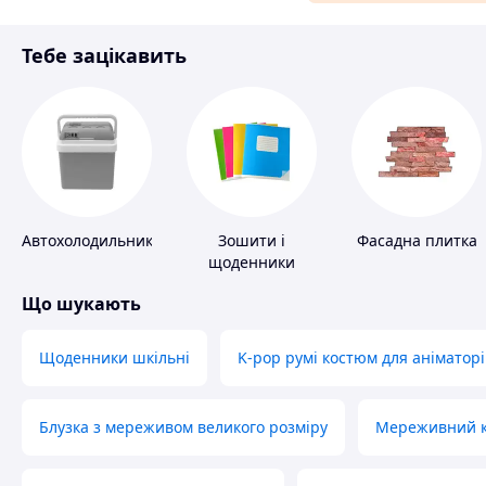
Матеріали для ремонту
Тебе зацікавить
Спорт і відпочинок
Автохолодильники
Зошити і
Фасадна плитка
щоденники
Що шукають
Щоденники шкільні
K-pop румі костюм для аніматорі
Блузка з мереживом великого розміру
Мереживний ко