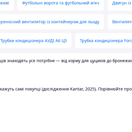
ожеві
Футбольні ворота та футбольний м'яч
Двигун із
реносний вентилятор із контейнером для льоду
Вентилят
Трубки кондиціонера АУДІ А6 Ц5
Трубка кондиціонера Ford
в знаходять усе потрібне — від корму для цуциків до бронежилет
ажуть самі покупці (дослідження Kantar, 2025). Порівнюйте пропо