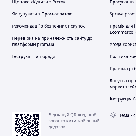
Що таке «Купити з Prom»
Просування в
Як купувати з Пром-оплатою
Sprava.prom
Рекомендації з безпечних покупок
Премія для 
Ecommerce.
Перевірка на приналежність сайту до
платформи prom.ua
Угода корис
Інструкції та поради
Політика ко
Правила роб
Бонусна пр
маркетплей
Інструкція G
Відскануй QR-код, щоб
Тема
-
с
завантажити мобільний
додаток