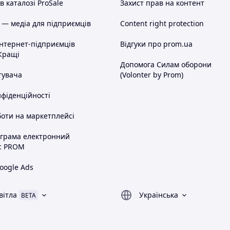
 каталозі ProSale
Захист прав на контент
 — медіа для підприємців
Content right protection
інтернет-підприємців
Відгуки про prom.ua
Кращі
Допомога Силам оборони
тувача
(Volonter by Prom)
нфіденційності
оти на маркетплейсі
ограма електронний
с PROM
oogle Ads
вітла
Українська
BETA