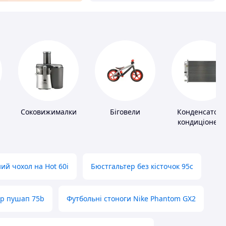
Соковижималки
Біговели
Конденсатор
кондиціонера
ий чохол на Hot 60i
Бюстгальтер без кісточок 95с
ер пушап 75b
Футбольні стоноги Nike Phantom GX2