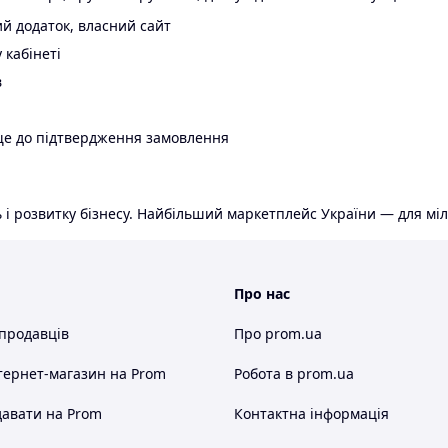
й додаток, власний сайт
 кабінеті
в
ще до підтвердження замовлення
 і розвитку бізнесу. Найбільший маркетплейс України — для міл
Про нас
 продавців
Про prom.ua
тернет-магазин
на Prom
Робота в prom.ua
авати на Prom
Контактна інформація