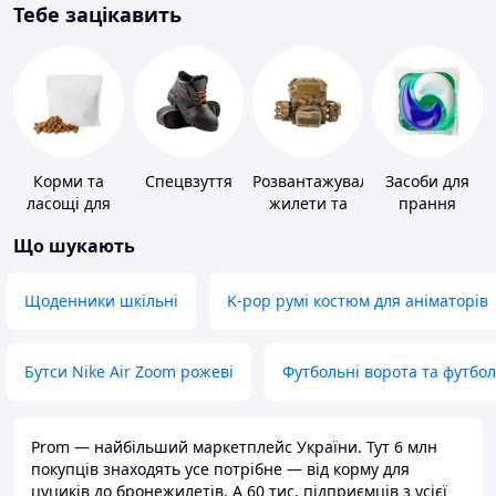
Тебе зацікавить
Корми та
Спецвзуття
Розвантажувальні
Засоби для
ласощі для
жилети та
прання
домашніх
плитоноски
Що шукають
тварин і
без плит
птахів
Щоденники шкільні
K-pop румі костюм для аніматорів
Бутси Nike Air Zoom рожеві
Футбольні ворота та футбо
Prom — найбільший маркетплейс України. Тут 6 млн
покупців знаходять усе потрібне — від корму для
цуциків до бронежилетів. А 60 тис. підприємців з усієї