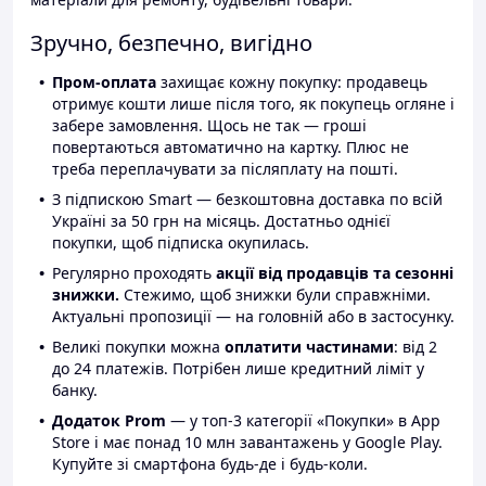
Зручно, безпечно, вигідно
Пром-оплата
захищає кожну покупку: продавець
отримує кошти лише після того, як покупець огляне і
забере замовлення. Щось не так — гроші
повертаються автоматично на картку. Плюс не
треба переплачувати за післяплату на пошті.
З підпискою Smart — безкоштовна доставка по всій
Україні за 50 грн на місяць. Достатньо однієї
покупки, щоб підписка окупилась.
Регулярно проходять
акції від продавців та сезонні
знижки.
Стежимо, щоб знижки були справжніми.
Актуальні пропозиції — на головній або в застосунку.
Великі покупки можна
оплатити частинами
: від 2
до 24 платежів. Потрібен лише кредитний ліміт у
банку.
Додаток Prom
— у топ-3 категорії «Покупки» в App
Store і має понад 10 млн завантажень у Google Play.
Купуйте зі смартфона будь-де і будь-коли.