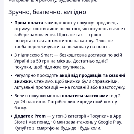
Зручно, безпечно, вигідно
Пром-оплата
захищає кожну покупку: продавець
отримує кошти лише після того, як покупець огляне і
забере замовлення. Щось не так — гроші
повертаються автоматично на картку. Плюс не
треба переплачувати за післяплату на пошті.
З підпискою Smart — безкоштовна доставка по всій
Україні за 50 грн на місяць. Достатньо однієї
покупки, щоб підписка окупилась.
Регулярно проходять
акції від продавців та сезонні
знижки.
Стежимо, щоб знижки були справжніми.
Актуальні пропозиції — на головній або в застосунку.
Великі покупки можна
оплатити частинами
: від 2
до 24 платежів. Потрібен лише кредитний ліміт у
банку.
Додаток Prom
— у топ-3 категорії «Покупки» в App
Store і має понад 10 млн завантажень у Google Play.
Купуйте зі смартфона будь-де і будь-коли.