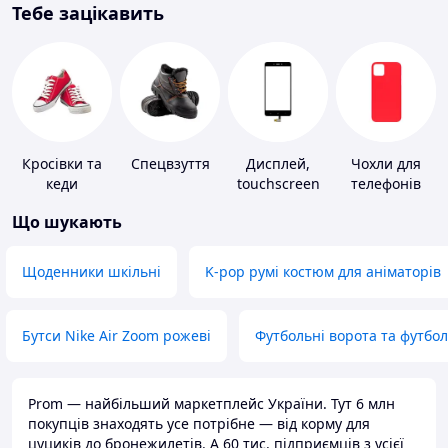
Тебе зацікавить
Кросівки та
Спецвзуття
Дисплей,
Чохли для
кеди
touchscreen
телефонів
для телефонів
Що шукають
Щоденники шкільні
K-pop румі костюм для аніматорів
Бутси Nike Air Zoom рожеві
Футбольні ворота та футбо
Prom — найбільший маркетплейс України. Тут 6 млн
покупців знаходять усе потрібне — від корму для
цуциків до бронежилетів. А 60 тис. підприємців з усієї