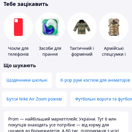
Тебе зацікавить
Чохли для
Засоби для
Тактичний і
Армійські
телефонів
прання
формений
спецсумки і
одяг
рюкзаки
Що шукають
Щоденники шкільні
K-pop румі костюм для аніматорів
Бутси Nike Air Zoom рожеві
Футбольні ворота та футбо
Prom — найбільший маркетплейс України. Тут 6 млн
покупців знаходять усе потрібне — від корму для
цуциків до бронежилетів. А 60 тис. підприємців з усієї