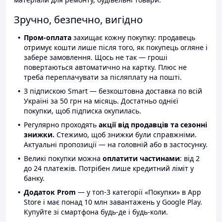
Зручно, безпечно, вигідно
Пром-оплата
захищає кожну покупку: продавець
отримує кошти лише після того, як покупець огляне і
забере замовлення. Щось не так — гроші
повертаються автоматично на картку. Плюс не
треба переплачувати за післяплату на пошті.
З підпискою Smart — безкоштовна доставка по всій
Україні за 50 грн на місяць. Достатньо однієї
покупки, щоб підписка окупилась.
Регулярно проходять
акції від продавців та сезонні
знижки.
Стежимо, щоб знижки були справжніми.
Актуальні пропозиції — на головній або в застосунку.
Великі покупки можна
оплатити частинами
: від 2
до 24 платежів. Потрібен лише кредитний ліміт у
банку.
Додаток Prom
— у топ-3 категорії «Покупки» в App
Store і має понад 10 млн завантажень у Google Play.
Купуйте зі смартфона будь-де і будь-коли.