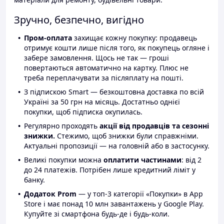
Зручно, безпечно, вигідно
Пром-оплата
захищає кожну покупку: продавець
отримує кошти лише після того, як покупець огляне і
забере замовлення. Щось не так — гроші
повертаються автоматично на картку. Плюс не
треба переплачувати за післяплату на пошті.
З підпискою Smart — безкоштовна доставка по всій
Україні за 50 грн на місяць. Достатньо однієї
покупки, щоб підписка окупилась.
Регулярно проходять
акції від продавців та сезонні
знижки.
Стежимо, щоб знижки були справжніми.
Актуальні пропозиції — на головній або в застосунку.
Великі покупки можна
оплатити частинами
: від 2
до 24 платежів. Потрібен лише кредитний ліміт у
банку.
Додаток Prom
— у топ-3 категорії «Покупки» в App
Store і має понад 10 млн завантажень у Google Play.
Купуйте зі смартфона будь-де і будь-коли.