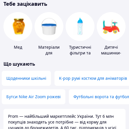
Тебе зацікавить
Мед
Матеріали
Туристичні
Дитячі
для
фільтри та
машинки-
облаштування
пігулки для
каталки
Що шукають
промислових
питної води
підлог
Щоденники шкільні
K-pop румі костюм для аніматорів
Бутси Nike Air Zoom рожеві
Футбольні ворота та футбо
Prom — найбільший маркетплейс України. Тут 6 млн
покупців знаходять усе потрібне — від корму для
цуциків до бронежилетів. А 60 тис. підприємців з усієї