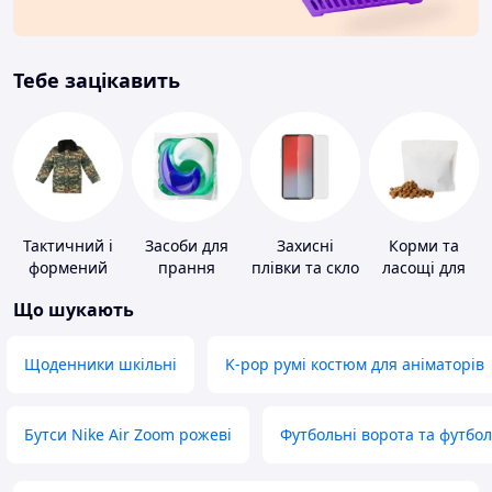
Тебе зацікавить
Тактичний і
Засоби для
Захисні
Корми та
формений
прання
плівки та скло
ласощі для
одяг
для
домашніх
Що шукають
портативних
тварин і
пристроїв
птахів
Щоденники шкільні
K-pop румі костюм для аніматорів
Бутси Nike Air Zoom рожеві
Футбольні ворота та футбо