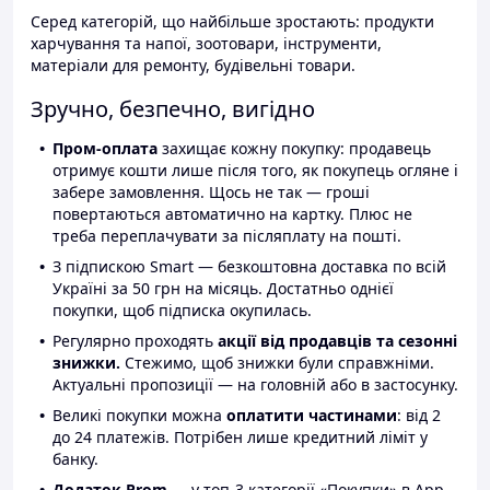
Серед категорій, що найбільше зростають: продукти
харчування та напої, зоотовари, інструменти,
матеріали для ремонту, будівельні товари.
Зручно, безпечно, вигідно
Пром-оплата
захищає кожну покупку: продавець
отримує кошти лише після того, як покупець огляне і
забере замовлення. Щось не так — гроші
повертаються автоматично на картку. Плюс не
треба переплачувати за післяплату на пошті.
З підпискою Smart — безкоштовна доставка по всій
Україні за 50 грн на місяць. Достатньо однієї
покупки, щоб підписка окупилась.
Регулярно проходять
акції від продавців та сезонні
знижки.
Стежимо, щоб знижки були справжніми.
Актуальні пропозиції — на головній або в застосунку.
Великі покупки можна
оплатити частинами
: від 2
до 24 платежів. Потрібен лише кредитний ліміт у
банку.
Додаток Prom
— у топ-3 категорії «Покупки» в App