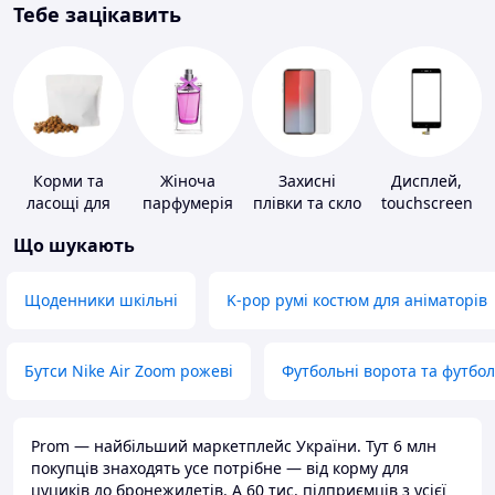
Тебе зацікавить
Корми та
Жіноча
Захисні
Дисплей,
ласощі для
парфумерія
плівки та скло
touchscreen
домашніх
для
для телефонів
Що шукають
тварин і
портативних
птахів
пристроїв
Щоденники шкільні
K-pop румі костюм для аніматорів
Бутси Nike Air Zoom рожеві
Футбольні ворота та футбо
Prom — найбільший маркетплейс України. Тут 6 млн
покупців знаходять усе потрібне — від корму для
цуциків до бронежилетів. А 60 тис. підприємців з усієї