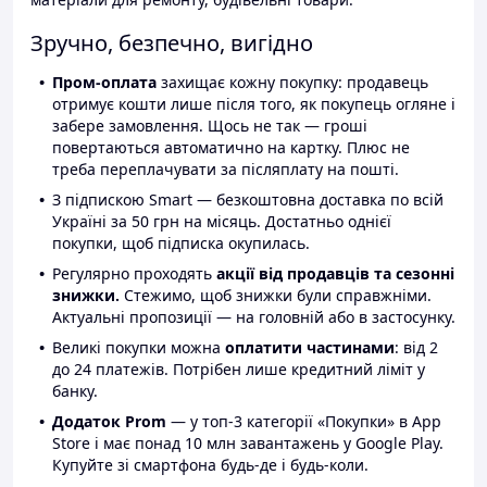
Зручно, безпечно, вигідно
Пром-оплата
захищає кожну покупку: продавець
отримує кошти лише після того, як покупець огляне і
забере замовлення. Щось не так — гроші
повертаються автоматично на картку. Плюс не
треба переплачувати за післяплату на пошті.
З підпискою Smart — безкоштовна доставка по всій
Україні за 50 грн на місяць. Достатньо однієї
покупки, щоб підписка окупилась.
Регулярно проходять
акції від продавців та сезонні
знижки.
Стежимо, щоб знижки були справжніми.
Актуальні пропозиції — на головній або в застосунку.
Великі покупки можна
оплатити частинами
: від 2
до 24 платежів. Потрібен лише кредитний ліміт у
банку.
Додаток Prom
— у топ-3 категорії «Покупки» в App
Store і має понад 10 млн завантажень у Google Play.
Купуйте зі смартфона будь-де і будь-коли.