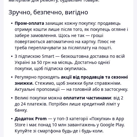
Зручно, безпечно, вигідно
Пром-оплата
захищає кожну покупку: продавець
отримує кошти лише після того, як покупець огляне і
забере замовлення. Щось не так — гроші
повертаються автоматично на картку. Плюс не
треба переплачувати за післяплату на пошті.
З підпискою Smart — безкоштовна доставка по всій
Україні за 50 грн на місяць. Достатньо однієї
покупки, щоб підписка окупилась.
Регулярно проходять
акції від продавців та сезонні
знижки.
Стежимо, щоб знижки були справжніми.
Актуальні пропозиції — на головній або в застосунку.
Великі покупки можна
оплатити частинами
: від 2
до 24 платежів. Потрібен лише кредитний ліміт у
банку.
Додаток Prom
— у топ-3 категорії «Покупки» в App
Store і має понад 10 млн завантажень у Google Play.
Купуйте зі смартфона будь-де і будь-коли.