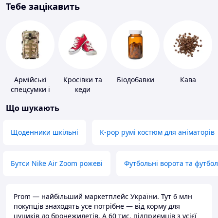
Тебе зацікавить
Армійські
Кросівки та
Біодобавки
Кава
спецсумки і
кеди
рюкзаки
Що шукають
Щоденники шкільні
K-pop румі костюм для аніматорів
Бутси Nike Air Zoom рожеві
Футбольні ворота та футбо
Prom — найбільший маркетплейс України. Тут 6 млн
покупців знаходять усе потрібне — від корму для
цуциків до бронежилетів. А 60 тис. підприємців з усієї