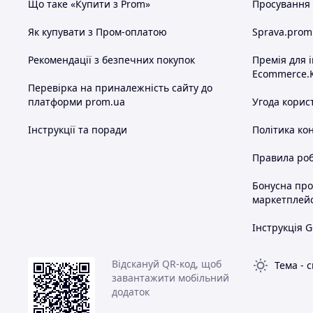
Що таке «Купити з Prom»
Просування в
Як купувати з Пром-оплатою
Sprava.prom
Рекомендації з безпечних покупок
Премія для 
Ecommerce.
Перевірка на приналежність сайту до
платформи prom.ua
Угода корис
Інструкції та поради
Політика ко
Правила роб
Бонусна пр
маркетплей
Інструкція G
Відскануй QR-код, щоб
Тема
-
с
завантажити мобільний
додаток