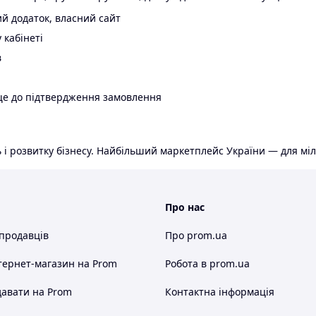
й додаток, власний сайт
 кабінеті
в
ще до підтвердження замовлення
 і розвитку бізнесу. Найбільший маркетплейс України — для міл
Про нас
 продавців
Про prom.ua
тернет-магазин
на Prom
Робота в prom.ua
авати на Prom
Контактна інформація