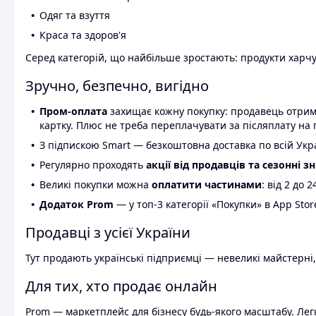
Одяг та взуття
Краса та здоров'я
Серед категорій, що найбільше зростають: продукти харчув
Зручно, безпечно, вигідно
Пром-оплата
захищає кожну покупку: продавець отриму
картку. Плюс не треба переплачувати за післяплату на 
З підпискою Smart — безкоштовна доставка по всій Украї
Регулярно проходять
акції від продавців та сезонні з
Великі покупки можна
оплатити частинами
: від 2 до 
Додаток Prom
— у топ-3 категорії «Покупки» в App Stor
Продавці з усієї України
Тут продають українські підприємці — невеликі майстерні,
Для тих, хто продає онлайн
Prom — маркетплейс для бізнесу будь-якого масштабу. Легк