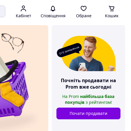
Кабінет
Сповіщення
Обране
Кошик
О! Є замовлення
Почніть продавати на
Prom
вже сьогодні
На
Prom
найбільша база
покупців
з рейтингом
!
Почати продавати