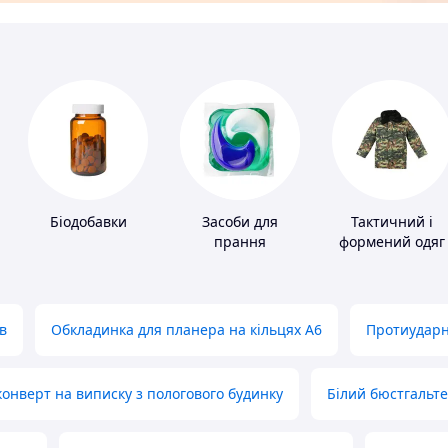
Біодобавки
Засоби для
Тактичний і
прання
формений одяг
в
Обкладинка для планера на кільцях А6
Протиударн
нверт на виписку з пологового будинку
Білий бюстгальт