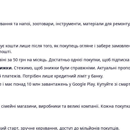
ання та напої, зоотовари, інструменти, матеріали для ремонту,
є кошти лише після того, як покупець огляне і забере замовл
пошті.
ні за 50 грн на місяць. Достатньо однієї покупки, щоб підписка
нижки.
Стежимо, щоб знижки були справжніми. Актуальні пропози
24 платежів. Потрібен лише кредитний ліміт у банку.
e і має понад 10 млн завантажень у Google Play. Купуйте зі смар
 сімейні магазини, виробники та великі компанії. Кожна покупка
ий старт, зручне керування, доступ до мільйонів покупців.