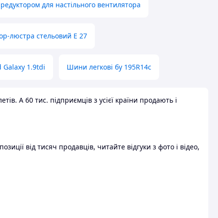
 редуктором для настільного вентилятора
ор-люстра стельовий E 27
 Galaxy 1.9tdi
Шини легкові бу 195R14c
ів. А 60 тис. підприємців з усієї країни продають і
зиції від тисяч продавців, читайте відгуки з фото і відео,