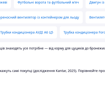
ожеві
Футбольні ворота та футбольний м'яч
Двигун із
реносний вентилятор із контейнером для льоду
Вентилят
Трубки кондиціонера АУДІ А6 Ц5
Трубка кондиціонера Ford
в знаходять усе потрібне — від корму для цуциків до бронежилет
ажуть самі покупці (дослідження Kantar, 2025). Порівнюйте пропо