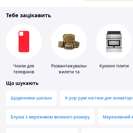
Матеріали для ремонту
Тебе зацікавить
Спорт і відпочинок
Чохли для
Розвантажувальні
Кухонні плити
телефонів
жилети та
плитоноски без
Що шукають
плит
Щоденники шкільні
K-pop румі костюм для аніматорі
Блузка з мереживом великого розміру
Мереживний ко