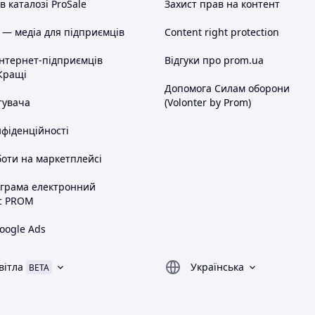
 каталозі ProSale
Захист прав на контент
 — медіа для підприємців
Content right protection
інтернет-підприємців
Відгуки про prom.ua
Кращі
Допомога Силам оборони
тувача
(Volonter by Prom)
нфіденційності
оти на маркетплейсі
ограма електронний
с PROM
oogle Ads
вітла
Українська
BETA