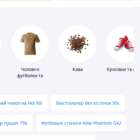
Чоловічі
Кава
Кросівки та ке
футболки та
майки
ий чохол на Hot 60i
Бюстгальтер без кісточок 95с
ер пушап 75b
Футбольні стоноги Nike Phantom GX2