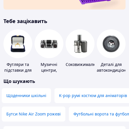
Тебе зацікавить
Футляри та
Музичні
Соковижималки
Деталі для
підставки для
центри,
автокондиціоне
коштовностей
магнітоли
Що шукають
Щоденники шкільні
K-pop румі костюм для аніматорів
Бутси Nike Air Zoom рожеві
Футбольні ворота та футбо