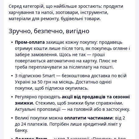
Серед категорій, що найбільше зростають: продукти
харчування та напої, зоотовари, інструменти,
матеріали для ремонту, будівельні товари.
Зручно, безпечно, вигідно
Пром-оплата
захищає кожну покупку: продавець
отримує кошти лише після того, як покупець огляне і
забере замовлення. Щось не так — гроші
повертаються автоматично на картку. Плюс не
треба переплачувати за післяплату на пошті.
З підпискою Smart — безкоштовна доставка по всій
Україні за 50 грн на місяць. Достатньо однієї
покупки, щоб підписка окупилась.
Регулярно проходять
акції від продавців та сезонні
знижки.
Стежимо, щоб знижки були справжніми.
Актуальні пропозиції — на головній або в застосунку.
Великі покупки можна
оплатити частинами
: від 2
до 24 платежів. Потрібен лише кредитний ліміт у
банку.
Додаток Prom
— у топ-3 категорії «Покупки» в App