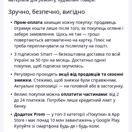
Зручно, безпечно, вигідно
Пром-оплата
захищає кожну покупку: продавець
отримує кошти лише після того, як покупець огляне і
забере замовлення. Щось не так — гроші
повертаються автоматично на картку. Плюс не
треба переплачувати за післяплату на пошті.
З підпискою Smart — безкоштовна доставка по всій
Україні за 50 грн на місяць. Достатньо однієї
покупки, щоб підписка окупилась.
Регулярно проходять
акції від продавців та сезонні
знижки.
Стежимо, щоб знижки були справжніми.
Актуальні пропозиції — на головній або в застосунку.
Великі покупки можна
оплатити частинами
: від 2
до 24 платежів. Потрібен лише кредитний ліміт у
банку.
Додаток Prom
— у топ-3 категорії «Покупки» в App
Store і має понад 10 млн завантажень у Google Play.
Купуйте зі смартфона будь-де і будь-коли.