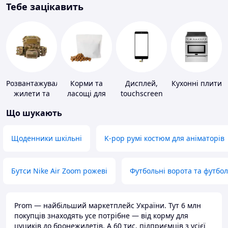
Тебе зацікавить
Розвантажувальні
Корми та
Дисплей,
Кухонні плити
жилети та
ласощі для
touchscreen
плитоноски
домашніх
для телефонів
Що шукають
без плит
тварин і
птахів
Щоденники шкільні
K-pop румі костюм для аніматорів
Бутси Nike Air Zoom рожеві
Футбольні ворота та футбо
Prom — найбільший маркетплейс України. Тут 6 млн
покупців знаходять усе потрібне — від корму для
цуциків до бронежилетів. А 60 тис. підприємців з усієї