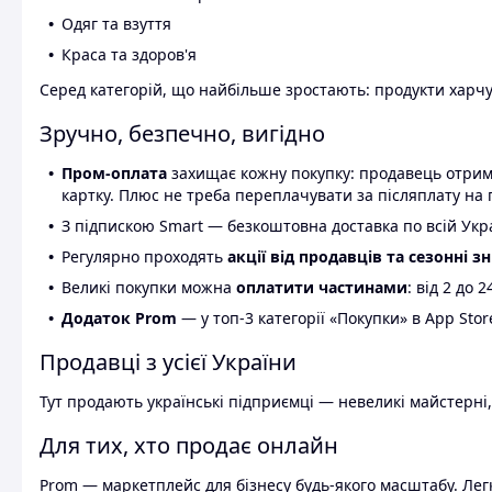
Одяг та взуття
Краса та здоров'я
Серед категорій, що найбільше зростають: продукти харчув
Зручно, безпечно, вигідно
Пром-оплата
захищає кожну покупку: продавець отриму
картку. Плюс не треба переплачувати за післяплату на 
З підпискою Smart — безкоштовна доставка по всій Украї
Регулярно проходять
акції від продавців та сезонні з
Великі покупки можна
оплатити частинами
: від 2 до 
Додаток Prom
— у топ-3 категорії «Покупки» в App Stor
Продавці з усієї України
Тут продають українські підприємці — невеликі майстерні,
Для тих, хто продає онлайн
Prom — маркетплейс для бізнесу будь-якого масштабу. Легк