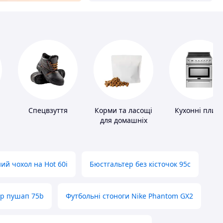
Спецвзуття
Корми та ласощі
Кухонні плит
для домашніх
тварин і птахів
ий чохол на Hot 60i
Бюстгальтер без кісточок 95с
ер пушап 75b
Футбольні стоноги Nike Phantom GX2