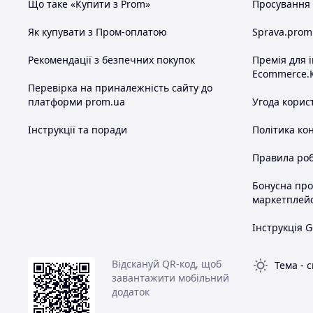
Що таке «Купити з Prom»
Просування в
Як купувати з Пром-оплатою
Sprava.prom
Рекомендації з безпечних покупок
Премія для 
Ecommerce.
Перевірка на приналежність сайту до
платформи prom.ua
Угода корис
Інструкції та поради
Політика ко
Правила роб
Бонусна пр
маркетплей
Інструкція G
Відскануй QR-код, щоб
Тема
-
с
завантажити мобільний
додаток