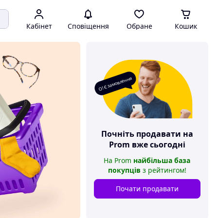
Кабінет
Сповіщення
Обране
Кошик
О! Є замовлення
Почніть продавати на
Prom
вже сьогодні
На
Prom
найбільша база
покупців
з рейтингом
!
Почати продавати