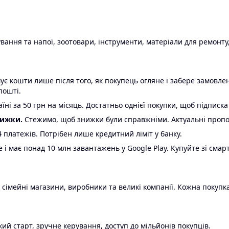
ання та напої, зоотовари, інструменти, матеріали для ремонту,
є кошти лише після того, як покупець огляне і забере замовл
пошті.
ні за 50 грн на місяць. Достатньо однієї покупки, щоб підписка
нижки.
Стежимо, щоб знижки були справжніми. Актуальні пропози
24 платежів. Потрібен лише кредитний ліміт у банку.
e і має понад 10 млн завантажень у Google Play. Купуйте зі смар
 сімейні магазини, виробники та великі компанії. Кожна покупка
ий старт, зручне керування, доступ до мільйонів покупців.