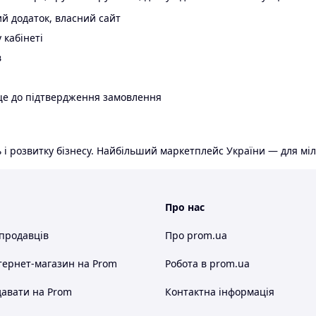
й додаток, власний сайт
 кабінеті
в
ще до підтвердження замовлення
 і розвитку бізнесу. Найбільший маркетплейс України — для міл
Про нас
 продавців
Про prom.ua
тернет-магазин
на Prom
Робота в prom.ua
авати на Prom
Контактна інформація