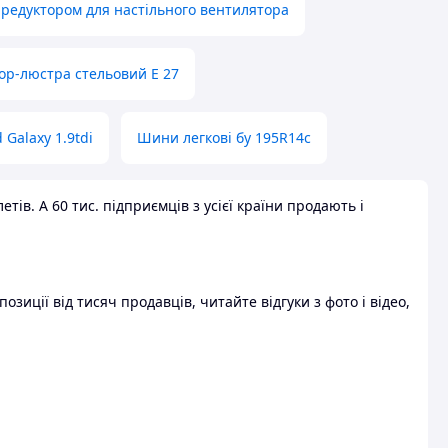
 редуктором для настільного вентилятора
ор-люстра стельовий E 27
 Galaxy 1.9tdi
Шини легкові бу 195R14c
ів. А 60 тис. підприємців з усієї країни продають і
зиції від тисяч продавців, читайте відгуки з фото і відео,