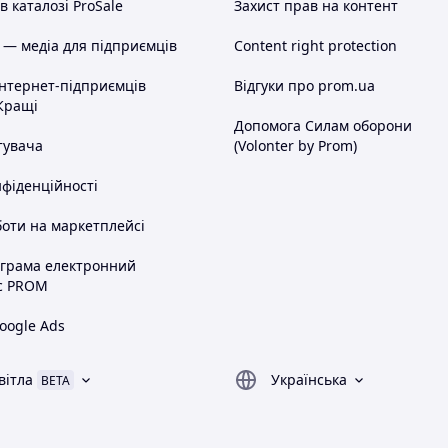
 каталозі ProSale
Захист прав на контент
 — медіа для підприємців
Content right protection
інтернет-підприємців
Відгуки про prom.ua
Кращі
Допомога Силам оборони
тувача
(Volonter by Prom)
нфіденційності
оти на маркетплейсі
ограма електронний
с PROM
oogle Ads
вітла
Українська
BETA