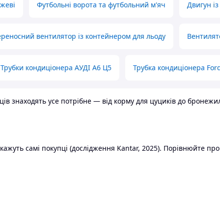
ожеві
Футбольні ворота та футбольний м'яч
Двигун із
реносний вентилятор із контейнером для льоду
Вентилят
Трубки кондиціонера АУДІ А6 Ц5
Трубка кондиціонера Ford
в знаходять усе потрібне — від корму для цуциків до бронежилет
ажуть самі покупці (дослідження Kantar, 2025). Порівнюйте пропо