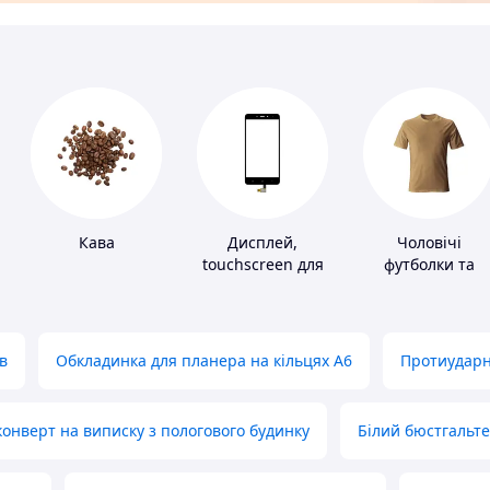
Кава
Дисплей,
Чоловічі
touchscreen для
футболки та
телефонів
майки
в
Обкладинка для планера на кільцях А6
Протиударн
нверт на виписку з пологового будинку
Білий бюстгальт