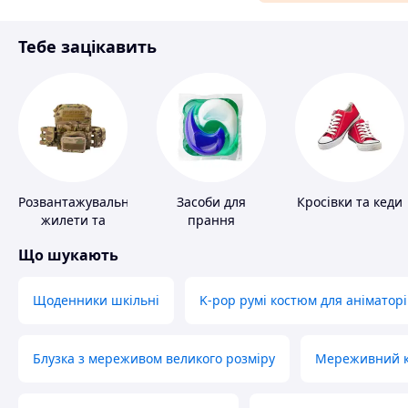
Аксесуари та прикраси
Тебе зацікавить
Матеріали для ремонту
Спорт і відпочинок
Розвантажувальні
Засоби для
Кросівки та кеди
жилети та
прання
плитоноски без
Що шукають
плит
Щоденники шкільні
K-pop румі костюм для аніматорі
Блузка з мереживом великого розміру
Мереживний ко