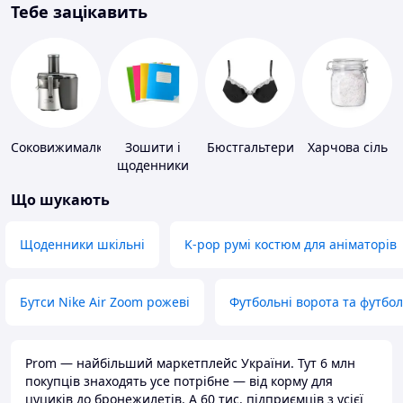
Тебе зацікавить
Соковижималки
Зошити і
Бюстгальтери
Харчова сіль
щоденники
Що шукають
Щоденники шкільні
K-pop румі костюм для аніматорів
Бутси Nike Air Zoom рожеві
Футбольні ворота та футбо
Prom — найбільший маркетплейс України. Тут 6 млн
покупців знаходять усе потрібне — від корму для
цуциків до бронежилетів. А 60 тис. підприємців з усієї