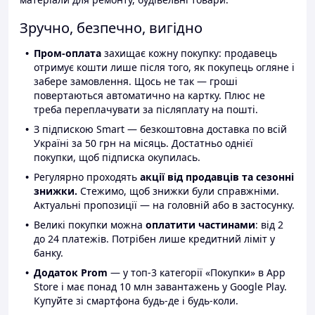
Зручно, безпечно, вигідно
Пром-оплата
захищає кожну покупку: продавець
отримує кошти лише після того, як покупець огляне і
забере замовлення. Щось не так — гроші
повертаються автоматично на картку. Плюс не
треба переплачувати за післяплату на пошті.
З підпискою Smart — безкоштовна доставка по всій
Україні за 50 грн на місяць. Достатньо однієї
покупки, щоб підписка окупилась.
Регулярно проходять
акції від продавців та сезонні
знижки.
Стежимо, щоб знижки були справжніми.
Актуальні пропозиції — на головній або в застосунку.
Великі покупки можна
оплатити частинами
: від 2
до 24 платежів. Потрібен лише кредитний ліміт у
банку.
Додаток Prom
— у топ-3 категорії «Покупки» в App
Store і має понад 10 млн завантажень у Google Play.
Купуйте зі смартфона будь-де і будь-коли.