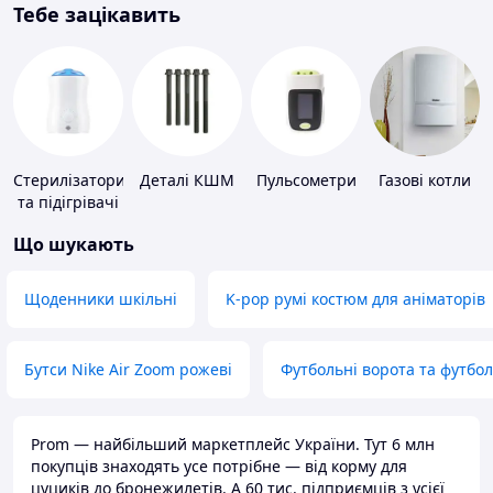
Тебе зацікавить
Стерилізатори
Деталі КШМ
Пульсометри
Газові котли
та підігрівачі
для дитячого
Що шукають
харчування
Щоденники шкільні
K-pop румі костюм для аніматорів
Бутси Nike Air Zoom рожеві
Футбольні ворота та футбо
Prom — найбільший маркетплейс України. Тут 6 млн
покупців знаходять усе потрібне — від корму для
цуциків до бронежилетів. А 60 тис. підприємців з усієї