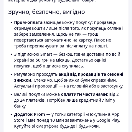
Зручно, безпечно, вигідно
Пром-оплата
захищає кожну покупку: продавець
отримує кошти лише після того, як покупець огляне і
забере замовлення. Щось не так — гроші
повертаються автоматично на картку. Плюс не
треба переплачувати за післяплату на пошті.
З підпискою Smart — безкоштовна доставка по всій
Україні за 50 грн на місяць. Достатньо однієї
покупки, щоб підписка окупилась.
Регулярно проходять
акції від продавців та сезонні
знижки.
Стежимо, щоб знижки були справжніми.
Актуальні пропозиції — на головній або в застосунку.
Великі покупки можна
оплатити частинами
: від 2
до 24 платежів. Потрібен лише кредитний ліміт у
банку.
Додаток Prom
— у топ-3 категорії «Покупки» в App
Store і має понад 10 млн завантажень у Google Play.
Купуйте зі смартфона будь-де і будь-коли.