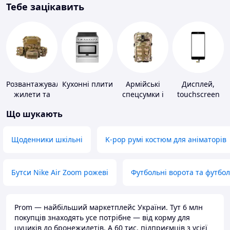
Тебе зацікавить
Розвантажувальні
Кухонні плити
Армійські
Дисплей,
жилети та
спецсумки і
touchscreen
плитоноски
рюкзаки
для телефонів
Що шукають
без плит
Щоденники шкільні
K-pop румі костюм для аніматорів
Бутси Nike Air Zoom рожеві
Футбольні ворота та футбо
Prom — найбільший маркетплейс України. Тут 6 млн
покупців знаходять усе потрібне — від корму для
цуциків до бронежилетів. А 60 тис. підприємців з усієї