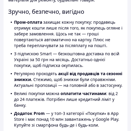
Зручно, безпечно, вигідно
Пром-оплата
захищає кожну покупку: продавець
отримує кошти лише після того, як покупець огляне і
забере замовлення. Щось не так — гроші
повертаються автоматично на картку. Плюс не
треба переплачувати за післяплату на пошті.
З підпискою Smart — безкоштовна доставка по всій
Україні за 50 грн на місяць. Достатньо однієї
покупки, щоб підписка окупилась.
Регулярно проходять
акції від продавців та сезонні
знижки.
Стежимо, щоб знижки були справжніми.
Актуальні пропозиції — на головній або в застосунку.
Великі покупки можна
оплатити частинами
: від 2
до 24 платежів. Потрібен лише кредитний ліміт у
банку.
Додаток Prom
— у топ-3 категорії «Покупки» в App
Store і має понад 10 млн завантажень у Google Play.
Купуйте зі смартфона будь-де і будь-коли.