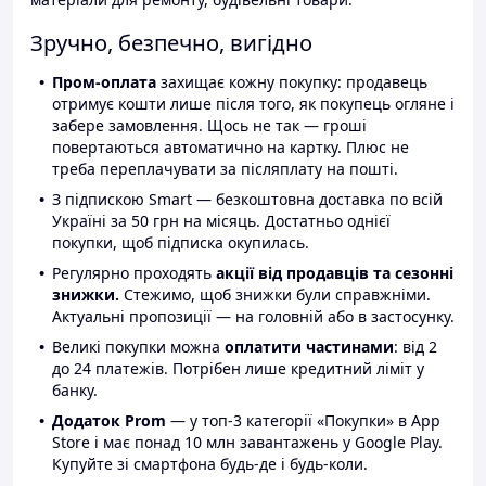
Зручно, безпечно, вигідно
Пром-оплата
захищає кожну покупку: продавець
отримує кошти лише після того, як покупець огляне і
забере замовлення. Щось не так — гроші
повертаються автоматично на картку. Плюс не
треба переплачувати за післяплату на пошті.
З підпискою Smart — безкоштовна доставка по всій
Україні за 50 грн на місяць. Достатньо однієї
покупки, щоб підписка окупилась.
Регулярно проходять
акції від продавців та сезонні
знижки.
Стежимо, щоб знижки були справжніми.
Актуальні пропозиції — на головній або в застосунку.
Великі покупки можна
оплатити частинами
: від 2
до 24 платежів. Потрібен лише кредитний ліміт у
банку.
Додаток Prom
— у топ-3 категорії «Покупки» в App
Store і має понад 10 млн завантажень у Google Play.
Купуйте зі смартфона будь-де і будь-коли.