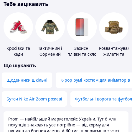
Тебе зацікавить
Кросівки та
Тактичний і
Захисні
Розвантажуваль
кеди
формений
плівки та скло
жилети та
одяг
для
плитоноски
Що шукають
портативних
без плит
пристроїв
Щоденники шкільні
K-pop румі костюм для аніматорів
Бутси Nike Air Zoom рожеві
Футбольні ворота та футбо
Prom — найбільший маркетплейс України. Тут 6 млн
покупців знаходять усе потрібне — від корму для
цуциків до бронежилетів. А 60 тис. підприємців з усієї