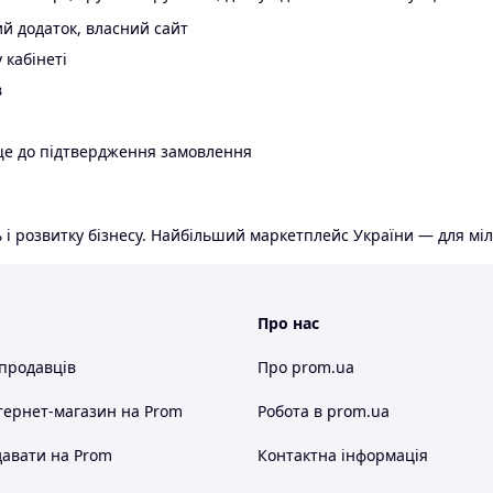
й додаток, власний сайт
 кабінеті
в
ще до підтвердження замовлення
 і розвитку бізнесу. Найбільший маркетплейс України — для міл
Про нас
 продавців
Про prom.ua
тернет-магазин
на Prom
Робота в prom.ua
авати на Prom
Контактна інформація