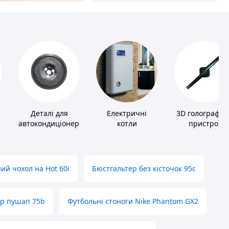
Деталі для
Електричні
3D голографіч
автокондиціонерів
котли
пристрої
ий чохол на Hot 60i
Бюстгальтер без кісточок 95с
ер пушап 75b
Футбольні стоноги Nike Phantom GX2