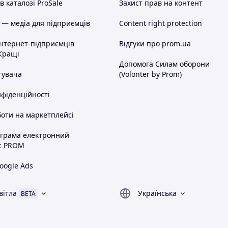
 каталозі ProSale
Захист прав на контент
 — медіа для підприємців
Content right protection
інтернет-підприємців
Відгуки про prom.ua
Кращі
Допомога Силам оборони
тувача
(Volonter by Prom)
нфіденційності
оти на маркетплейсі
ограма електронний
с PROM
oogle Ads
вітла
Українська
BETA