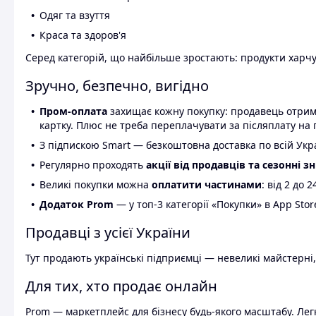
Одяг та взуття
Краса та здоров'я
Серед категорій, що найбільше зростають: продукти харчув
Зручно, безпечно, вигідно
Пром-оплата
захищає кожну покупку: продавець отриму
картку. Плюс не треба переплачувати за післяплату на 
З підпискою Smart — безкоштовна доставка по всій Украї
Регулярно проходять
акції від продавців та сезонні з
Великі покупки можна
оплатити частинами
: від 2 до 
Додаток Prom
— у топ-3 категорії «Покупки» в App Stor
Продавці з усієї України
Тут продають українські підприємці — невеликі майстерні,
Для тих, хто продає онлайн
Prom — маркетплейс для бізнесу будь-якого масштабу. Легк