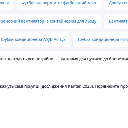
ожеві
Футбольні ворота та футбольний м'яч
Двигун із
реносний вентилятор із контейнером для льоду
Вентилят
Трубки кондиціонера АУДІ А6 Ц5
Трубка кондиціонера Ford
в знаходять усе потрібне — від корму для цуциків до бронежилет
ажуть самі покупці (дослідження Kantar, 2025). Порівнюйте пропо