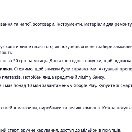
ання та напої, зоотовари, інструменти, матеріали для ремонту,
є кошти лише після того, як покупець огляне і забере замовл
пошті.
ні за 50 грн на місяць. Достатньо однієї покупки, щоб підписка
нижки.
Стежимо, щоб знижки були справжніми. Актуальні пропози
24 платежів. Потрібен лише кредитний ліміт у банку.
e і має понад 10 млн завантажень у Google Play. Купуйте зі смар
 сімейні магазини, виробники та великі компанії. Кожна покупка
ий старт, зручне керування, доступ до мільйонів покупців.