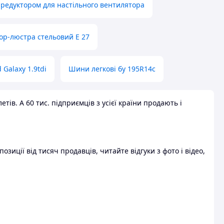
 редуктором для настільного вентилятора
ор-люстра стельовий E 27
 Galaxy 1.9tdi
Шини легкові бу 195R14c
ів. А 60 тис. підприємців з усієї країни продають і
зиції від тисяч продавців, читайте відгуки з фото і відео,