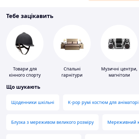
Матеріали для ремонту
Тебе зацікавить
Спорт і відпочинок
Товари для
Спальні
Музичні центри,
кінного спорту
гарнітури
магнітоли
Що шукають
Щоденники шкільні
K-pop румі костюм для аніматорі
Блузка з мереживом великого розміру
Мереживний ко