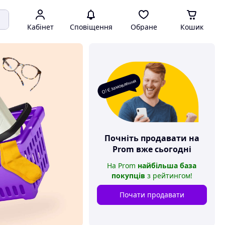
Кабінет
Сповіщення
Обране
Кошик
О! Є замовлення
Почніть продавати на
Prom
вже сьогодні
На
Prom
найбільша база
покупців
з рейтингом
!
Почати продавати