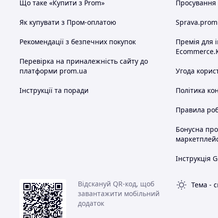
Що таке «Купити з Prom»
Просування в
Як купувати з Пром-оплатою
Sprava.prom
Рекомендації з безпечних покупок
Премія для 
Ecommerce.
Перевірка на приналежність сайту до
платформи prom.ua
Угода корис
Інструкції та поради
Політика ко
Правила роб
Бонусна пр
маркетплей
Інструкція G
Відскануй QR-код, щоб
Тема
-
с
завантажити мобільний
додаток