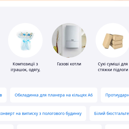
Композиції з
Газові котли
Сухі суміші для
іграшок, одягу,
стяжки підлоги
підгузків
в
Обкладинка для планера на кільцях А6
Протиударн
нверт на виписку з пологового будинку
Білий бюстгальт