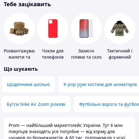
Тебе зацікавить
Розвантажувальні
Чохли для
Захисні
Тактичний і
жилети та
телефонів
плівки та скло
формений
плитоноски
для
одяг
Що шукають
без плит
портативних
пристроїв
Щоденники шкільні
K-pop румі костюм для аніматорів
Бутси Nike Air Zoom рожеві
Футбольні ворота та футбо
Prom — найбільший маркетплейс України. Тут 6 млн
покупців знаходять усе потрібне — від корму для
цуциків до бронежилетів. А 60 тис. підприємців з усієї