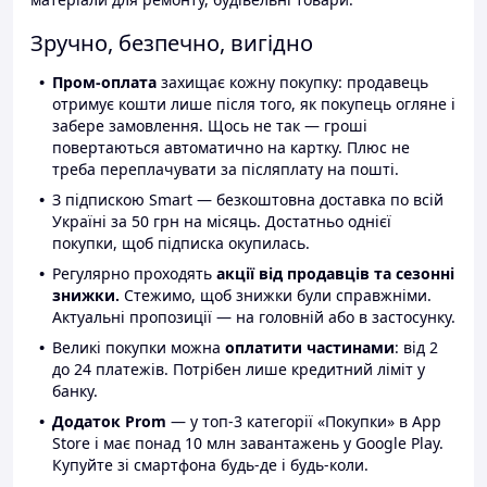
Зручно, безпечно, вигідно
Пром-оплата
захищає кожну покупку: продавець
отримує кошти лише після того, як покупець огляне і
забере замовлення. Щось не так — гроші
повертаються автоматично на картку. Плюс не
треба переплачувати за післяплату на пошті.
З підпискою Smart — безкоштовна доставка по всій
Україні за 50 грн на місяць. Достатньо однієї
покупки, щоб підписка окупилась.
Регулярно проходять
акції від продавців та сезонні
знижки.
Стежимо, щоб знижки були справжніми.
Актуальні пропозиції — на головній або в застосунку.
Великі покупки можна
оплатити частинами
: від 2
до 24 платежів. Потрібен лише кредитний ліміт у
банку.
Додаток Prom
— у топ-3 категорії «Покупки» в App
Store і має понад 10 млн завантажень у Google Play.
Купуйте зі смартфона будь-де і будь-коли.