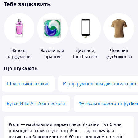
Тебе зацікавить
Жіноча
Засоби для
Дисплей,
Чоловічі
парфумерія
прання
touchscreen
футболки та
для телефонів
майки
Що шукають
Щоденники шкільні
K-pop румі костюм для аніматорів
Бутси Nike Air Zoom рожеві
Футбольні ворота та футбо
Prom — найбільший маркетплейс України. Тут 6 млн
покупців знаходять усе потрібне — від корму для
цуциків до бронежилетів. А 60 тис. підприємців з усієї