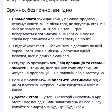
Зручно, безпечно, вигідно
Пром-оплата
захищає кожну покупку: продавець
отримує кошти лише після того, як покупець огляне і
забере замовлення. Щось не так — гроші
повертаються автоматично на картку. Плюс не
треба переплачувати за післяплату на пошті.
З підпискою Smart — безкоштовна доставка по всій
Україні за 50 грн на місяць. Достатньо однієї
покупки, щоб підписка окупилась.
Регулярно проходять
акції від продавців та сезонні
знижки.
Стежимо, щоб знижки були справжніми.
Актуальні пропозиції — на головній або в застосунку.
Великі покупки можна
оплатити частинами
: від 2
до 24 платежів. Потрібен лише кредитний ліміт у
банку.
Додаток Prom
— у топ-3 категорії «Покупки» в App
Store і має понад 10 млн завантажень у Google Play.
Купуйте зі смартфона будь-де і будь-коли.