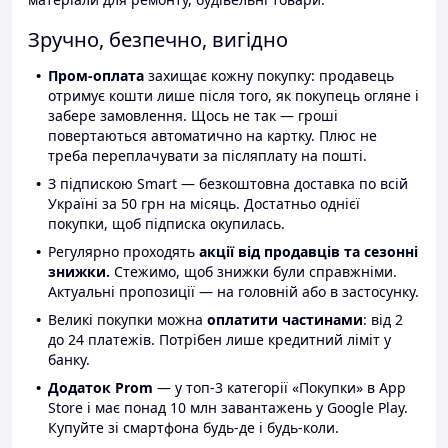
Зручно, безпечно, вигідно
Пром-оплата
захищає кожну покупку: продавець
отримує кошти лише після того, як покупець огляне і
забере замовлення. Щось не так — гроші
повертаються автоматично на картку. Плюс не
треба переплачувати за післяплату на пошті.
З підпискою Smart — безкоштовна доставка по всій
Україні за 50 грн на місяць. Достатньо однієї
покупки, щоб підписка окупилась.
Регулярно проходять
акції від продавців та сезонні
знижки.
Стежимо, щоб знижки були справжніми.
Актуальні пропозиції — на головній або в застосунку.
Великі покупки можна
оплатити частинами
: від 2
до 24 платежів. Потрібен лише кредитний ліміт у
банку.
Додаток Prom
— у топ-3 категорії «Покупки» в App
Store і має понад 10 млн завантажень у Google Play.
Купуйте зі смартфона будь-де і будь-коли.