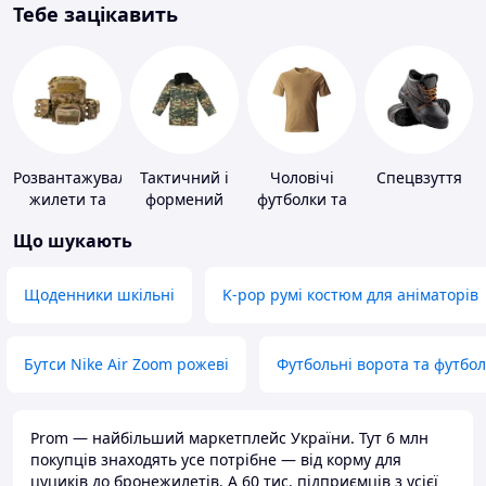
Тебе зацікавить
Розвантажувальні
Тактичний і
Чоловічі
Спецвзуття
жилети та
формений
футболки та
плитоноски
одяг
майки
Що шукають
без плит
Щоденники шкільні
K-pop румі костюм для аніматорів
Бутси Nike Air Zoom рожеві
Футбольні ворота та футбо
Prom — найбільший маркетплейс України. Тут 6 млн
покупців знаходять усе потрібне — від корму для
цуциків до бронежилетів. А 60 тис. підприємців з усієї