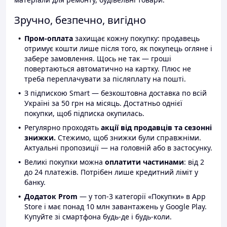
Зручно, безпечно, вигідно
Пром-оплата
захищає кожну покупку: продавець
отримує кошти лише після того, як покупець огляне і
забере замовлення. Щось не так — гроші
повертаються автоматично на картку. Плюс не
треба переплачувати за післяплату на пошті.
З підпискою Smart — безкоштовна доставка по всій
Україні за 50 грн на місяць. Достатньо однієї
покупки, щоб підписка окупилась.
Регулярно проходять
акції від продавців та сезонні
знижки.
Стежимо, щоб знижки були справжніми.
Актуальні пропозиції — на головній або в застосунку.
Великі покупки можна
оплатити частинами
: від 2
до 24 платежів. Потрібен лише кредитний ліміт у
банку.
Додаток Prom
— у топ-3 категорії «Покупки» в App
Store і має понад 10 млн завантажень у Google Play.
Купуйте зі смартфона будь-де і будь-коли.