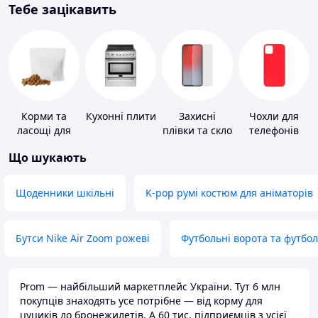
Тебе зацікавить
Корми та
Кухонні плити
Захисні
Чохли для
ласощі для
плівки та скло
телефонів
домашніх
для
Що шукають
тварин і
портативних
птахів
пристроїв
Щоденники шкільні
K-pop румі костюм для аніматорів
Бутси Nike Air Zoom рожеві
Футбольні ворота та футбо
Prom — найбільший маркетплейс України. Тут 6 млн
покупців знаходять усе потрібне — від корму для
цуциків до бронежилетів. А 60 тис. підприємців з усієї