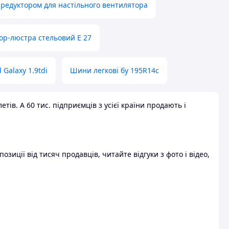
 редуктором для настільного вентилятора
ор-люстра стельовий E 27
 Galaxy 1.9tdi
Шини легкові бу 195R14c
ів. А 60 тис. підприємців з усієї країни продають і
зиції від тисяч продавців, читайте відгуки з фото і відео,