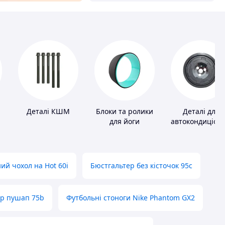
Деталі КШМ
Блоки та ролики
Деталі для
для йоги
автокондиціоне
ий чохол на Hot 60i
Бюстгальтер без кісточок 95с
ер пушап 75b
Футбольні стоноги Nike Phantom GX2