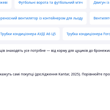
ожеві
Футбольні ворота та футбольний м'яч
Двигун із
реносний вентилятор із контейнером для льоду
Вентилят
Трубки кондиціонера АУДІ А6 Ц5
Трубка кондиціонера Ford
в знаходять усе потрібне — від корму для цуциків до бронежилет
ажуть самі покупці (дослідження Kantar, 2025). Порівнюйте пропо