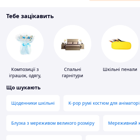
Матеріали для ремонту
Тебе зацікавить
Спорт і відпочинок
Композиції з
Спальні
Шкільні пенали
іграшок, одягу,
гарнітури
підгузків
Що шукають
Щоденники шкільні
K-pop румі костюм для аніматорі
Блузка з мереживом великого розміру
Мереживний ко