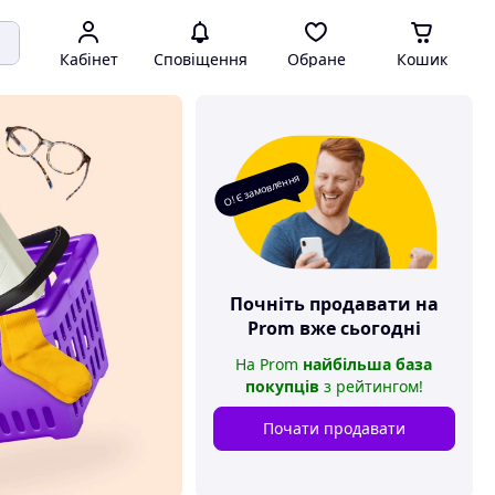
Кабінет
Сповіщення
Обране
Кошик
О! Є замовлення
Почніть продавати на
Prom
вже сьогодні
На
Prom
найбільша база
покупців
з рейтингом
!
Почати продавати