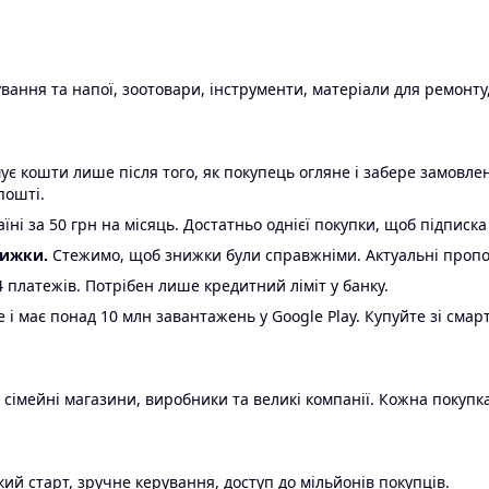
ання та напої, зоотовари, інструменти, матеріали для ремонту,
є кошти лише після того, як покупець огляне і забере замовл
пошті.
ні за 50 грн на місяць. Достатньо однієї покупки, щоб підписка
нижки.
Стежимо, щоб знижки були справжніми. Актуальні пропози
24 платежів. Потрібен лише кредитний ліміт у банку.
e і має понад 10 млн завантажень у Google Play. Купуйте зі смар
 сімейні магазини, виробники та великі компанії. Кожна покупка
ий старт, зручне керування, доступ до мільйонів покупців.