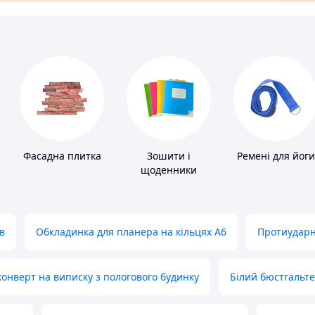
Фасадна плитка
Зошити і
Ремені для йоги
щоденники
в
Обкладинка для планера на кільцях А6
Протиударн
нверт на виписку з пологового будинку
Білий бюстгальт