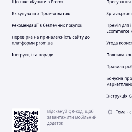
Що таке «Купити з Prom»
Просування в
Як купувати з Пром-оплатою
Sprava.prom
Рекомендації з безпечних покупок
Премія для 
Ecommerce.
Перевірка на приналежність сайту до
платформи prom.ua
Угода корис
Інструкції та поради
Політика ко
Правила роб
Бонусна пр
маркетплей
Інструкція G
Відскануй QR-код, щоб
Тема
-
с
завантажити мобільний
додаток