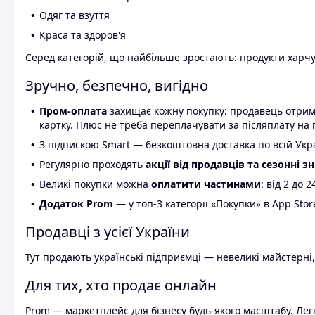
Одяг та взуття
Краса та здоров'я
Серед категорій, що найбільше зростають: продукти харчув
Зручно, безпечно, вигідно
Пром-оплата
захищає кожну покупку: продавець отриму
картку. Плюс не треба переплачувати за післяплату на 
З підпискою Smart — безкоштовна доставка по всій Украї
Регулярно проходять
акції від продавців та сезонні з
Великі покупки можна
оплатити частинами
: від 2 до 
Додаток Prom
— у топ-3 категорії «Покупки» в App Stor
Продавці з усієї України
Тут продають українські підприємці — невеликі майстерні,
Для тих, хто продає онлайн
Prom — маркетплейс для бізнесу будь-якого масштабу. Легк