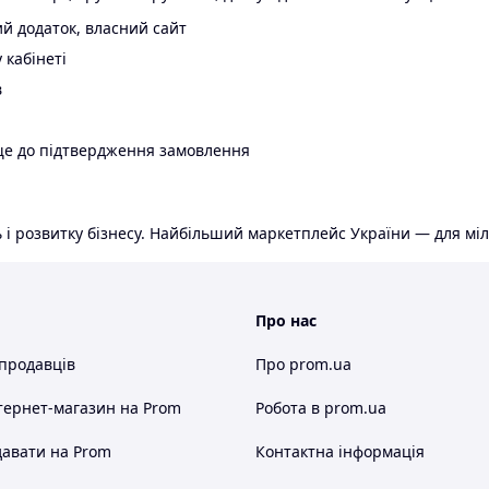
й додаток, власний сайт
 кабінеті
в
ще до підтвердження замовлення
 і розвитку бізнесу. Найбільший маркетплейс України — для міл
Про нас
 продавців
Про prom.ua
тернет-магазин
на Prom
Робота в prom.ua
авати на Prom
Контактна інформація