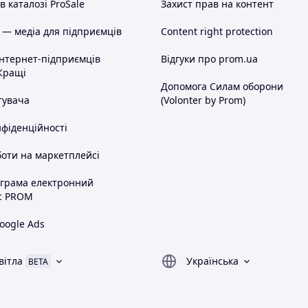
 каталозі ProSale
Захист прав на контент
 — медіа для підприємців
Content right protection
інтернет-підприємців
Відгуки про prom.ua
Кращі
Допомога Силам оборони
тувача
(Volonter by Prom)
нфіденційності
оти на маркетплейсі
ограма електронний
с PROM
oogle Ads
вітла
Українська
BETA