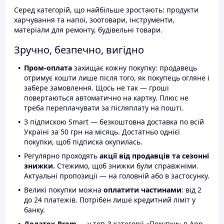
Серед категорій, що найбільше зростають: продукти
харчування та напої, зоотовари, інструменти,
матеріали для ремонту, будівельні товари.
Зручно, безпечно, вигідно
Пром-оплата
захищає кожну покупку: продавець
отримує кошти лише після того, як покупець огляне і
забере замовлення. Щось не так — гроші
повертаються автоматично на картку. Плюс не
треба переплачувати за післяплату на пошті.
З підпискою Smart — безкоштовна доставка по всій
Україні за 50 грн на місяць. Достатньо однієї
покупки, щоб підписка окупилась.
Регулярно проходять
акції від продавців та сезонні
знижки.
Стежимо, щоб знижки були справжніми.
Актуальні пропозиції — на головній або в застосунку.
Великі покупки можна
оплатити частинами
: від 2
до 24 платежів. Потрібен лише кредитний ліміт у
банку.
Додаток Prom
— у топ-3 категорії «Покупки» в App