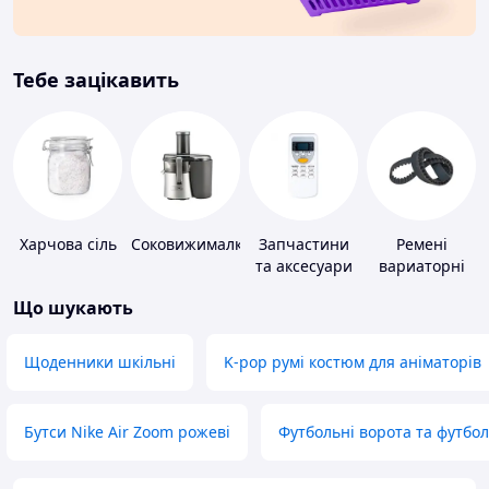
Тебе зацікавить
Харчова сіль
Соковижималки
Запчастини
Ремені
та аксесуари
вариаторні
для побутових
Що шукають
кондиціонерів
Щоденники шкільні
K-pop румі костюм для аніматорів
Бутси Nike Air Zoom рожеві
Футбольні ворота та футбо