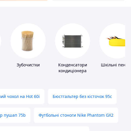
Зубочистки
Конденсатори
Шкільні пенал
кондиціонера
ий чохол на Hot 60i
Бюстгальтер без кісточок 95с
ер пушап 75b
Футбольні стоноги Nike Phantom GX2