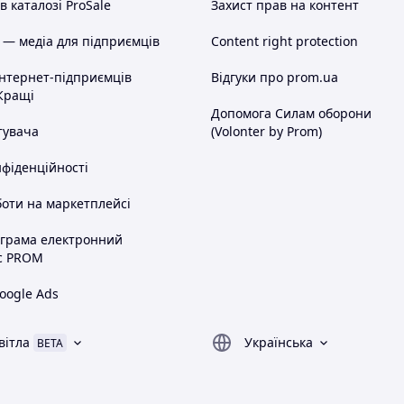
 каталозі ProSale
Захист прав на контент
 — медіа для підприємців
Content right protection
інтернет-підприємців
Відгуки про prom.ua
Кращі
Допомога Силам оборони
тувача
(Volonter by Prom)
нфіденційності
оти на маркетплейсі
ограма електронний
с PROM
oogle Ads
вітла
Українська
BETA