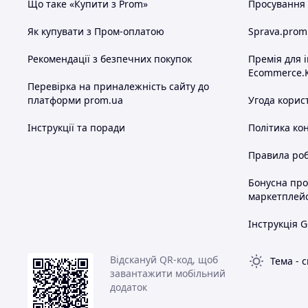
Що таке «Купити з Prom»
Просування в
Як купувати з Пром-оплатою
Sprava.prom
Рекомендації з безпечних покупок
Премія для 
Ecommerce.
Перевірка на приналежність сайту до
платформи prom.ua
Угода корис
Інструкції та поради
Політика ко
Правила роб
Бонусна пр
маркетплей
Інструкція G
Відскануй QR-код, щоб
Тема
-
с
завантажити мобільний
додаток