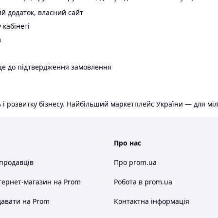
й додаток, власний сайт
 кабінеті
в
ще до підтвердження замовлення
 і розвитку бізнесу. Найбільший маркетплейс України — для міл
Про нас
 продавців
Про prom.ua
тернет-магазин
на Prom
Робота в prom.ua
авати на Prom
Контактна інформація