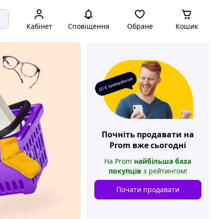
Кабінет
Сповіщення
Обране
Кошик
О! Є замовлення
Почніть продавати на
Prom
вже сьогодні
На
Prom
найбільша база
покупців
з рейтингом
!
Почати продавати