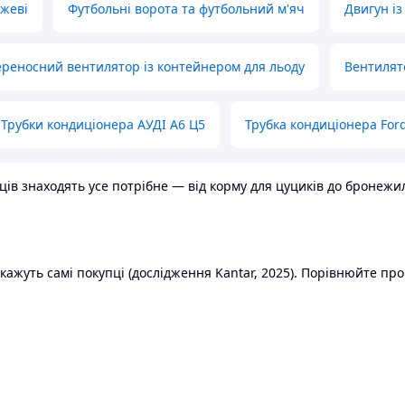
ожеві
Футбольні ворота та футбольний м'яч
Двигун із
реносний вентилятор із контейнером для льоду
Вентилят
Трубки кондиціонера АУДІ А6 Ц5
Трубка кондиціонера Ford
в знаходять усе потрібне — від корму для цуциків до бронежилет
ажуть самі покупці (дослідження Kantar, 2025). Порівнюйте пропо