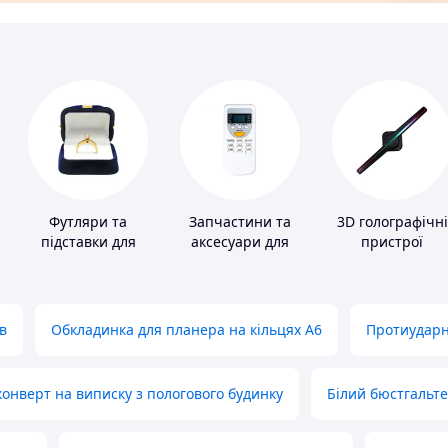
Футляри та
Запчастини та
3D голографічні
підставки для
аксесуари для
пристрої
коштовностей
побутових
кондиціонерів
в
Обкладинка для планера на кільцях А6
Протиударн
нверт на виписку з пологового будинку
Білий бюстгальт