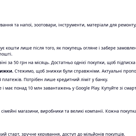
ання та напої, зоотовари, інструменти, матеріали для ремонту,
є кошти лише після того, як покупець огляне і забере замовл
пошті.
ні за 50 грн на місяць. Достатньо однієї покупки, щоб підписка
нижки.
Стежимо, щоб знижки були справжніми. Актуальні пропози
24 платежів. Потрібен лише кредитний ліміт у банку.
e і має понад 10 млн завантажень у Google Play. Купуйте зі смар
 сімейні магазини, виробники та великі компанії. Кожна покупка
ий старт, зручне керування, доступ до мільйонів покупців.