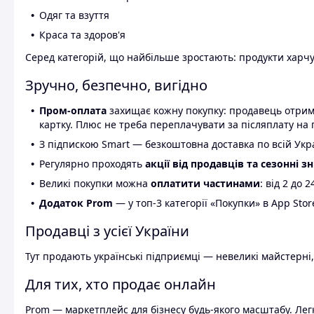
Одяг та взуття
Краса та здоров'я
Серед категорій, що найбільше зростають: продукти харчув
Зручно, безпечно, вигідно
Пром-оплата
захищає кожну покупку: продавець отриму
картку. Плюс не треба переплачувати за післяплату на 
З підпискою Smart — безкоштовна доставка по всій Украї
Регулярно проходять
акції від продавців та сезонні з
Великі покупки можна
оплатити частинами
: від 2 до 
Додаток Prom
— у топ-3 категорії «Покупки» в App Stor
Продавці з усієї України
Тут продають українські підприємці — невеликі майстерні,
Для тих, хто продає онлайн
Prom — маркетплейс для бізнесу будь-якого масштабу. Легк