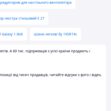
 редуктором для настільного вентилятора
ор-люстра стельовий E 27
 Galaxy 1.9tdi
Шини легкові бу 195R14c
ів. А 60 тис. підприємців з усієї країни продають і
зиції від тисяч продавців, читайте відгуки з фото і відео,