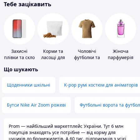
Тебе зацікавить
Захисні
Корми та
Чоловічі
Жіноча
плівки та скло
ласощі для
футболки та
парфумерія
для
домашніх
майки
Що шукають
портативних
тварин і
пристроїв
птахів
Щоденники шкільні
K-pop румі костюм для аніматорів
Бутси Nike Air Zoom рожеві
Футбольні ворота та футбо
Prom — найбільший маркетплейс України. Тут 6 млн
покупців знаходять усе потрібне — від корму для
цуциків до бронежилетів. А 60 тис. підприємців з усієї