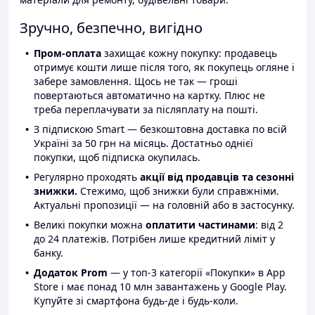
Зручно, безпечно, вигідно
Пром-оплата
захищає кожну покупку: продавець
отримує кошти лише після того, як покупець огляне і
забере замовлення. Щось не так — гроші
повертаються автоматично на картку. Плюс не
треба переплачувати за післяплату на пошті.
З підпискою Smart — безкоштовна доставка по всій
Україні за 50 грн на місяць. Достатньо однієї
покупки, щоб підписка окупилась.
Регулярно проходять
акції від продавців та сезонні
знижки.
Стежимо, щоб знижки були справжніми.
Актуальні пропозиції — на головній або в застосунку.
Великі покупки можна
оплатити частинами
: від 2
до 24 платежів. Потрібен лише кредитний ліміт у
банку.
Додаток Prom
— у топ-3 категорії «Покупки» в App
Store і має понад 10 млн завантажень у Google Play.
Купуйте зі смартфона будь-де і будь-коли.